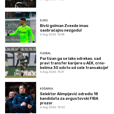
EURO
Bivši golman Zvexde imao
saobraćajnu nezgodu!
6 Aug 2026. 15:58
FUDBAL
Partizan ga se lako odrekao, sad
pravi transfer karijere u AEK, crno-
belima 30 odsto od cele transakcije!
6 Aug 2026. 15:31
KOŠARKA
Selektor Alimpijević odredio 18
kandidata za avgustovski FIBA
prozor
6 Aug 2026. 15:02