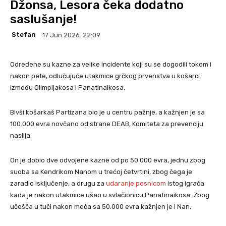
Džonsa, Lesora čeka dodatno
saslušanje!
Stefan
17 Jun 2026. 22:09
Određene su kazne za velike incidente koji su se dogodili tokom i
nakon pete, odlučujuće utakmice grčkog prvenstva u košarci
između Olimpijakosa i Panatinaikosa.
Bivši košarkaš Partizana bio je u centru pažnje, a kažnjen je sa
100.000 evra novčano od strane DEAB, Komiteta za prevenciju
nasilja.
On je dobio dve odvojene kazne od po 50.000 evra, jednu zbog
suoba sa Kendrikom Nanom u trećoj četvrtini, zbog čega je
zaradio isključenje, a drugu za
udaranje pesnicom
istog igrača
kada je nakon utakmice ušao u svlačionicu Panatinaikosa. Zbog
učešča u tuči nakon meča sa 50.000 evra kažnjen je i Nan.