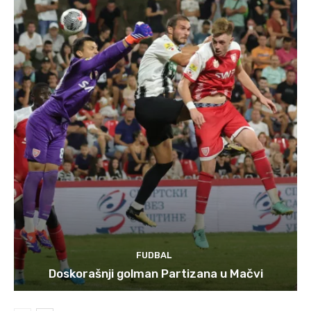
FUDBAL
Doskorašnji golman Partizana u Mačvi