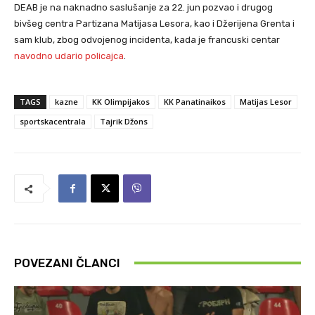
DEAB je na naknadno saslušanje za 22. jun pozvao i drugog
bivšeg centra Partizana Matijasa Lesora, kao i Džerijena Grenta i
sam klub, zbog odvojenog incidenta, kada je francuski centar
navodno udario policajca
.
TAGS
kazne
KK Olimpijakos
KK Panatinaikos
Matijas Lesor
sportskacentrala
Tajrik Džons
POVEZANI ČLANCI