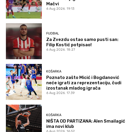
Mačvi
6 Aug 2026. 19:13
FUDBAL
Za Zvezdu ostao samo pusti san:
Filip Kostić potpisao!
6 Aug 2026. 18:27
KOŠARKA
Poznato zašto Micić i Bogdanović
neće igrati za reprezentaciju, čudi
izostanak mladog igrača
6 Aug 2026. 17:39
KOŠARKA
NIŠTA OD PARTIZANA: Alen Smailagić
ima novi klub
6 Aug 2026. 16:52