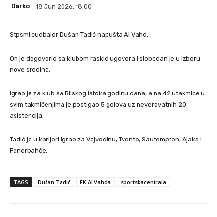
Darko
18 Jun 2026. 18:00
Stpsmi cudbaler Dušan Tadić napušta Al Vahd.
On je dogovorio sa klubom raskid ugovora i slobodan je u izboru
nove sredine.
Igrao je za klub sa Bliskog Istoka godinu dana, a na 42 utakmice u
svim takmičenjima je postigao 5 golova uz neverovatnih 20
asistencija.
Tadić je u karijeri igrao za Vojvodinu, Tvente, Sautempton, Ajaks i
Fenerbahče.
TAGS
Dušan Tadić
FK Al Vahda
sportskacentrala