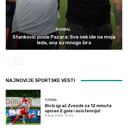
FUDBAL
Stanković posle Pazara: Sve nek ide na moja
leđa, ona su mnogo šira
NAJNOVIJE SPORTSKE VESTI
FUDBAL
Bivši igrač Zvezde za 12 minuta
upisao 2 gola i asistenciju!
9 Aug 2026. 10:23