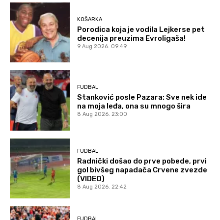
KOŠARKA
Porodica koja je vodila Lejkerse pet
decenija preuzima Evroligaša!
9 Aug 2026. 09:49
FUDBAL
Stanković posle Pazara: Sve nek ide
na moja leđa, ona su mnogo šira
8 Aug 2026. 23:00
FUDBAL
Radnički došao do prve pobede, prvi
gol bivšeg napadača Crvene zvezde
(VIDEO)
8 Aug 2026. 22:42
FUDBAL