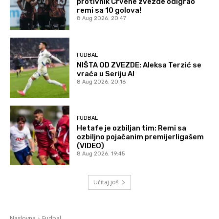
protivnik Crvene zvezde odigrao
remi sa 10 golova!
8 Aug 2026. 20:47
FUDBAL
NIŠTA OD ZVEZDE: Aleksa Terzić se
vraća u Seriju A!
8 Aug 2026. 20:16
FUDBAL
Hetafe je ozbiljan tim: Remi sa
ozbiljno pojačanim premijerligašem
(VIDEO)
8 Aug 2026. 19:45
Učitaj još