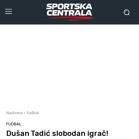
Naslovna
Fudbal
FUDBAL
Dušan Tadić slobodan igrač!