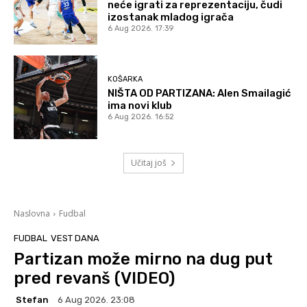
neće igrati za reprezentaciju, čudi
izostanak mladog igrača
6 Aug 2026. 17:39
KOŠARKA
NIŠTA OD PARTIZANA: Alen Smailagić
ima novi klub
6 Aug 2026. 16:52
Učitaj još