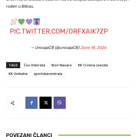
rođen u Bilbau.
PIC.TWITTER.COM/0RFXAIK7ZP
— UnicajaCB (@unicajaCB)
June 18, 2026
TAGS
Ćus Vidoreta
Ibon Navaro
KK Crvena zvezda
KK Unikaha
sportskacentrala
POVEZANI ČLANCI