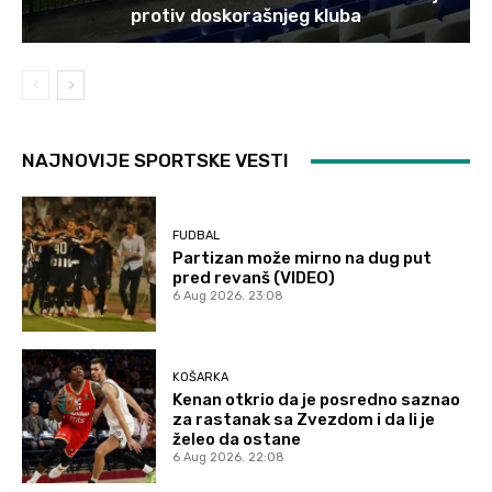
protiv doskorašnjeg kluba
NAJNOVIJE SPORTSKE VESTI
FUDBAL
Partizan može mirno na dug put
pred revanš (VIDEO)
6 Aug 2026. 23:08
KOŠARKA
Kenan otkrio da je posredno saznao
za rastanak sa Zvezdom i da li je
želeo da ostane
6 Aug 2026. 22:08