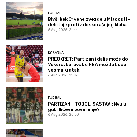
FUDBAL
Bivši bek Crvene zvezde u Mladosti –
debituje protiv doskorašnjeg kluba
6 Aug 2026. 21:44
KOŠARKA
PREOKRET: Partizan i dalje može do
Vokera, boravak u NBA možda bude
veoma kratak!
6 Aug 2026. 21:06
FUDBAL
PARTIZAN – TOBOL, SASTAVI: Nvulu
gubi Ilićevo poverenje?
6 Aug 2026. 20:30