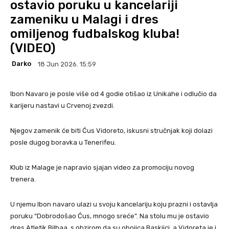
ostavio poruku u kancelariji
zameniku u Malagi i dres
omiljenog fudbalskog kluba!
(VIDEO)
Darko
18 Jun 2026. 15:59
Ibon Navaro je posle više od 4 godie otišao iz Unikahe i odlučio da
karijeru nastavi u Crvenoj zvezdi.
Njegov zamenik će biti Ćus Vidoreto, iskusni stručnjak koji dolazi
posle dugog boravka u Tenerifeu.
Klub iz Malage je napravio sjajan video za promociju novog
trenera.
U njemu Ibon navaro ulazi u svoju kancelariju koju prazni i ostavlja
poruku “Dobrodošao Ćus, mnogo sreće”. Na stolu mu je ostavio
dres Atletik Bilbaa, s obzirom da su obojica Baskijci, a Vidoreta je i