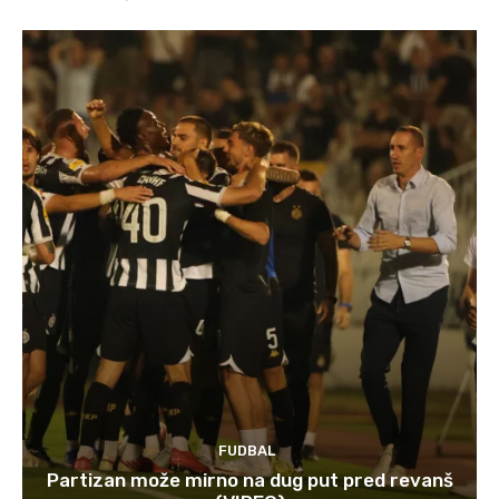
FUDBAL
Partizan može mirno na dug put pred revanš