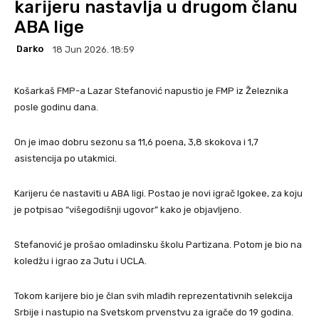
karijeru nastavlja u drugom članu
ABA lige
Darko
18 Jun 2026. 18:59
Košarkaš FMP-a Lazar Stefanović napustio je FMP iz Železnika
posle godinu dana.
On je imao dobru sezonu sa 11,6 poena, 3,8 skokova i 1,7
asistencija po utakmici.
Karijeru će nastaviti u ABA ligi. Postao je novi igrač Igokee, za koju
je potpisao “višegodišnji ugovor” kako je objavljeno.
Stefanović je prošao omladinsku školu Partizana. Potom je bio na
koledžu i igrao za Jutu i UCLA.
Tokom karijere bio je član svih mlađih reprezentativnih selekcija
Srbije i nastupio na Svetskom prvenstvu za igrače do 19 godina.