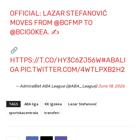
OFFICIAL: LAZAR STEFANOVIĆ
MOVES FROM
@BCFMP
TO
@BCIGOKEA
. ✍️
HTTPS://T.CO/HY3C6ZJ56W
#ABALI
GA
PIC.TWITTER.COM/4WTLPXB2H2
— AdmiralBet ABA League (@ABA_League)
June 18, 2026
TAGS
ABA liga
KK Igokea
Lazar Stefanović
sportskacentrala
transferi