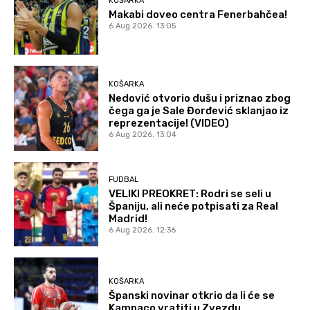
KOŠARKA
Makabi doveo centra Fenerbahčea!
6 Aug 2026. 13:05
KOŠARKA
Nedović otvorio dušu i priznao zbog
čega ga je Sale Đorđević sklanjao iz
reprezentacije! (VIDEO)
6 Aug 2026. 13:04
FUDBAL
VELIKI PREOKRET: Rodri se seli u
Španiju, ali neće potpisati za Real
Madrid!
6 Aug 2026. 12:36
KOŠARKA
Španski novinar otkrio da li će se
Kampaco vratiti u Zvezdu