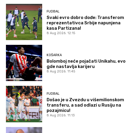
FUDBAL
Svaki evro dobro dođe: Transferom
reprezentativca Srbije napunjena
kasa Partizana!
8 Aug 2026. 12:15
KOŠARKA
Bolomboj neće pojačati Unikahu, evo
gde nastavlja karijeru
8 Aug 2026. 11:45
FUDBAL
Došao je u Zvezdu u višemilionskom
transferu, a sad odlazi u Rusiju na
pozajmicu!
8 Aug 2026. 11:13