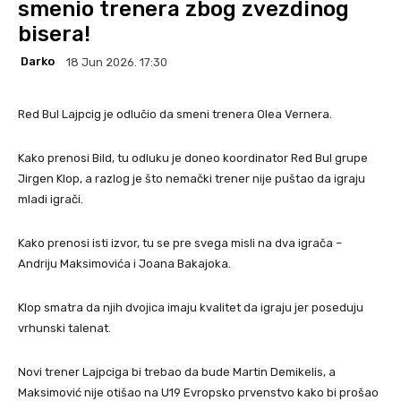
smenio trenera zbog zvezdinog
bisera!
Darko
18 Jun 2026. 17:30
Red Bul Lajpcig je odlučio da smeni trenera Olea Vernera.
Kako prenosi Bild, tu odluku je doneo koordinator Red Bul grupe
Jirgen Klop, a razlog je što nemački trener nije puštao da igraju
mladi igrači.
Kako prenosi isti izvor, tu se pre svega misli na dva igrača –
Andriju Maksimovića i Joana Bakajoka.
Klop smatra da njih dvojica imaju kvalitet da igraju jer poseduju
vrhunski talenat.
Novi trener Lajpciga bi trebao da bude Martin Demikelis, a
Maksimović nije otišao na U19 Evropsko prvenstvo kako bi prošao