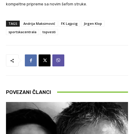
kompeltne pripreme sa novim šefom struke.
TAGS
Andrija Maksimović
FK Lajpcig
Jirgen Klop
sportskacentrala
topvesti
POVEZANI ČLANCI