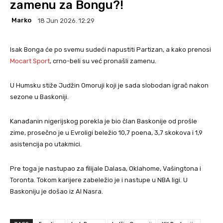
zamenu za Bongu?!
Marko
18 Jun 2026. 12:29
Isak Bonga će po svemu sudeći napustiti Partizan, a kako prenosi
Mocart Sport
, crno-beli su već pronašli zamenu.
U Humsku stiže Judžin Omoruji koji je sada slobodan igrač nakon
sezone u Baskoniji.
Kanađanin nigerijskog porekla je bio član Baskonije od prošle
zime, prosečno je u Evroligi beležio 10,7 poena, 3,7 skokova i 1,9
asistencija po utakmici.
Pre toga je nastupao za filijale Dalasa, Oklahome, Vašingtona i
Toronta. Tokom karijere zabeležio je i nastupe u NBA ligi. U
Baskoniju je došao iz Al Nasra.