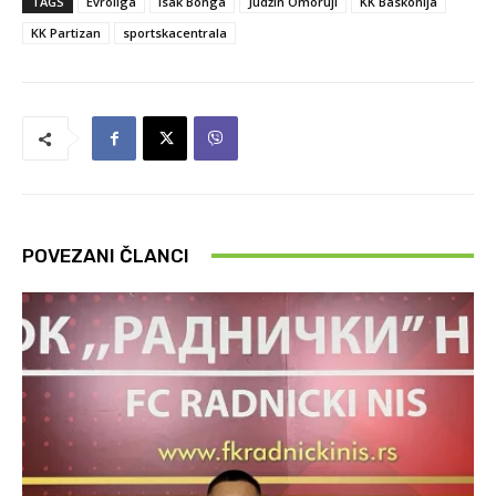
TAGS
Evroliga
Isak Bonga
Judžin Omoruji
KK Baskonija
KK Partizan
sportskacentrala
POVEZANI ČLANCI