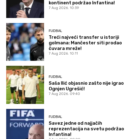
kontinent podržao Infantina!
7 Aug 2026. 10:39
FUDBAL
Treći najveći transfer u istoriji
golmana: Mančester siti prodao
čuvara mreže!
7 Aug 2026. 10:11
FUDBAL
Saša Ilić objasnio zašto nije igrao
Ognjen Ugrešić!
7 Aug 2026. 09:40
FUDBAL
Savez jedne od najjačih
reprezentacija na svetu podržao
Infantina!