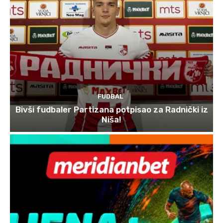
FUDBAL
Bivši fudbaler Partizana potpisao za Radnički iz
Niša!