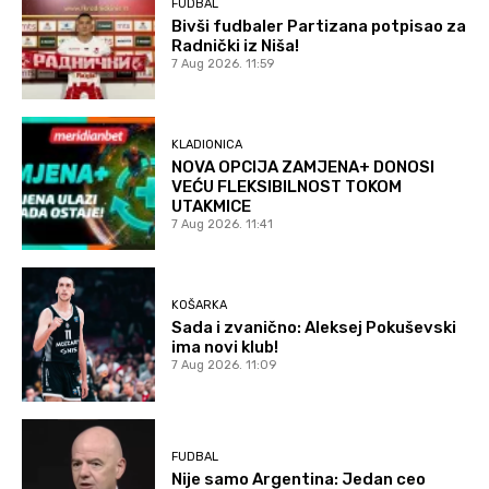
FUDBAL
Bivši fudbaler Partizana potpisao za
Radnički iz Niša!
7 Aug 2026. 11:59
KLADIONICA
NOVA OPCIJA ZAMJENA+ DONOSI
VEĆU FLEKSIBILNOST TOKOM
UTAKMICE
7 Aug 2026. 11:41
KOŠARKA
Sada i zvanično: Aleksej Pokuševski
ima novi klub!
7 Aug 2026. 11:09
FUDBAL
Nije samo Argentina: Jedan ceo