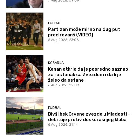
7 Aug 2026. 09:09
FUDBAL
Partizan može mirno na dug put
pred revanš (VIDEO)
6 Aug 2026. 23:08
KOŠARKA
Kenan otkrio da je posredno saznao
za rastanak sa Zvezdom i da li je
želeo da ostane
6 Aug 2026. 22:08
FUDBAL
Bivši bek Crvene zvezde u Mladosti –
debituje protiv doskorašnjeg kluba
6 Aug 2026. 21:44