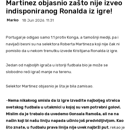
Martinez objasnio zašto nije izveo
indisponiranog Ronalda iz igre!
Marko
18 Jun 2026. 11:31
Portugal je odigao samo 1:1 protiv Konga, a tamošnji mediji, pa i
navijači besni su na selektora Roberta Martineza koji nije čak ni
pomislio da u nekom trenutku izvede Kristijana Ronalda iz igre.
Jedan od najboljih igrača u istoriji fudbala bio je može se
slobodno reći igrač manje na terenu.
Selektor Martinez objasnio je šta je bila zamisao.
–
Nema nikakvog smisla da iz igre izvadite najboljeg strelca
svetskog fudbala u utakmici u kojoj su vam potrebni golovi.
Mislim da je trebalo da uvedemo Gonsala Ramoša, ali ne na
način koji bi našu liniju napada učinio još predvidljivijom. Kao
što znate, u fudbalu prava linija nije uvek najbrži put
, rekao je