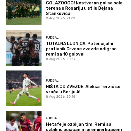
GOLAZOOOO! Nestvaran gol sa pola
terena u Rosariju u stilu Dejana
Stankovića!
8 Aug 2026. 21:20
FUDBAL
TOTALNA LUDNICA: Potencijalni
protivnik Crvene zvezde odigrao
remi sa 10 golova!
8 Aug 2026. 20:47
FUDBAL
NIŠTA OD ZVEZDE: Aleksa Terzić se
vraća u Seriju A!
8 Aug 2026. 20:16
FUDBAL
Hetafe je ozbiljan tim: Remi sa
ozbiljno pojačanim premijerligašem