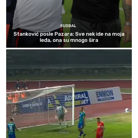
FUDBAL
Stanković posle Pazara: Sve nek ide na moja
leđa, ona su mnogo šira