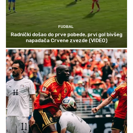
FUDBAL
Radnički došao do prve pobede, prvi gol bivšeg
napadača Crvene zvezde (VIDEO)