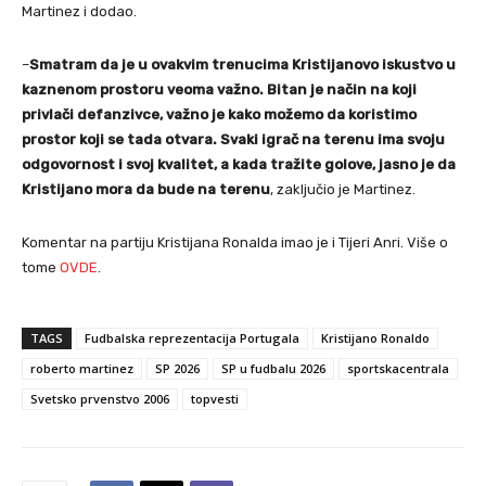
Martinez i dodao.
–
Smatram da je u ovakvim trenucima Kristijanovo iskustvo u
kaznenom prostoru veoma važno. Bitan je način na koji
privlači defanzivce, važno je kako možemo da koristimo
prostor koji se tada otvara. Svaki igrač na terenu ima svoju
odgovornost i svoj kvalitet, a kada tražite golove, jasno je da
Kristijano mora da bude na terenu
, zaključio je Martinez.
Komentar na partiju Kristijana Ronalda imao je i Tijeri Anri. Više o
tome
OVDE
.
TAGS
Fudbalska reprezentacija Portugala
Kristijano Ronaldo
roberto martinez
SP 2026
SP u fudbalu 2026
sportskacentrala
Svetsko prvenstvo 2006
topvesti