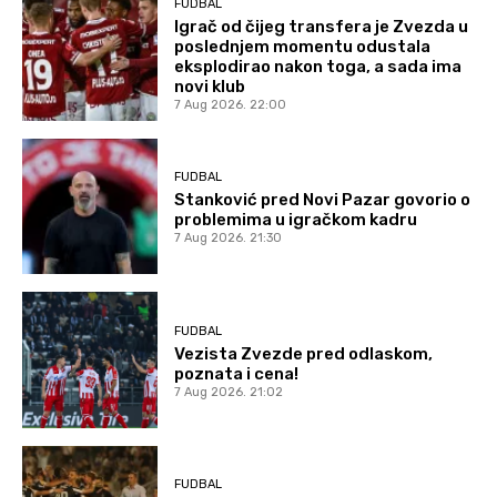
FUDBAL
Igrač od čijeg transfera je Zvezda u
poslednjem momentu odustala
eksplodirao nakon toga, a sada ima
novi klub
7 Aug 2026. 22:00
FUDBAL
Stanković pred Novi Pazar govorio o
problemima u igračkom kadru
7 Aug 2026. 21:30
FUDBAL
Vezista Zvezde pred odlaskom,
poznata i cena!
7 Aug 2026. 21:02
FUDBAL