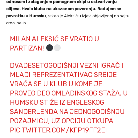
odnosom i zalaganjem pomognem ekipi u ostvarivanju
ciljeva. Hvala klubu na ukazanom poverenju. Radujem se
povratku u Humsku
, rekao je Aleksić u izjavi objavljenoj na sajtu
crno-belih.
MILAN ALEKSIĆ SE VRATIO U
PARTIZAN!
DVADESETOGODIŠNJI VEZNI IGRAČ I
MLADI REPREZENTATIVAC SRBIJE
VRAĆA SE U KLUB U KOME JE
PROVEO DEO OMLADINSKOG STAŽA. U
HUMSKU STIŽE IZ ENGLESKOG
SANDERLENDA NA JEDNOGODIŠNJU
POZAJMICU, UZ OPCIJU OTKUPA.
PIC.TWITTER.COM/KFP19FF2EI