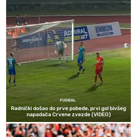
FUDBAL
Radnički došao do prve pobede, prvi gol bivšeg
napadača Crvene zvezde (VIDEO)