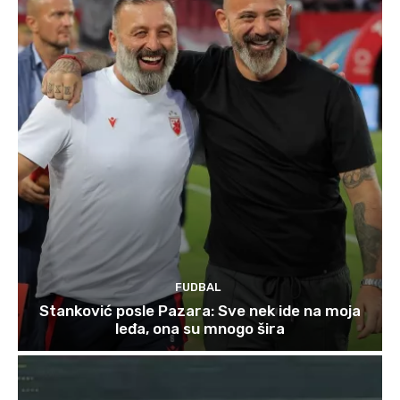
FUDBAL
Stanković posle Pazara: Sve nek ide na moja
leđa, ona su mnogo šira