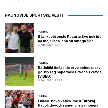
NAJNOVIJE SPORTSKE VESTI
FUDBAL
Stanković posle Pazara: Sve nek ide
na moja leđa, ona su mnogo šira
8 Aug 2026. 23:00
FUDBAL
Radnički došao do prve pobede, prvi
gol bivšeg napadača Crvene zvezde
(VIDEO)
8 Aug 2026. 22:42
FUDBAL
Lukaku novo veliko ime u Turskoj,
Napoli dovodi zamenu iz šampiona