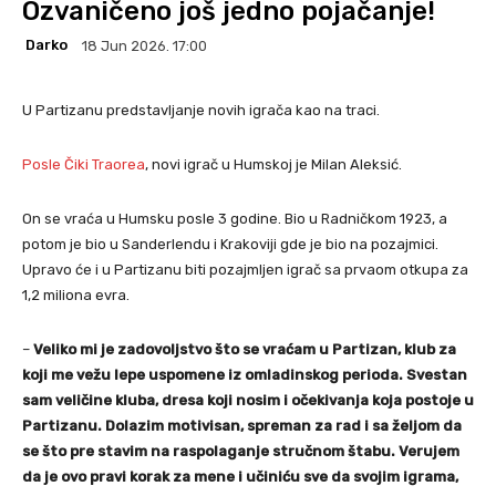
Ozvaničeno još jedno pojačanje!
Darko
18 Jun 2026. 17:00
U Partizanu predstavljanje novih igrača kao na traci.
Posle Čiki Traorea
, novi igrač u Humskoj je Milan Aleksić.
On se vraća u Humsku posle 3 godine. Bio u Radničkom 1923, a
potom je bio u Sanderlendu i Krakoviji gde je bio na pozajmici.
Upravo će i u Partizanu biti pozajmljen igrač sa prvaom otkupa za
1,2 miliona evra.
–
Veliko mi je zadovoljstvo što se vraćam u Partizan, klub za
koji me vežu lepe uspomene iz omladinskog perioda. Svestan
sam veličine kluba, dresa koji nosim i očekivanja koja postoje u
Partizanu. Dolazim motivisan, spreman za rad i sa željom da
se što pre stavim na raspolaganje stručnom štabu. Verujem
da je ovo pravi korak za mene i učiniću sve da svojim igrama,