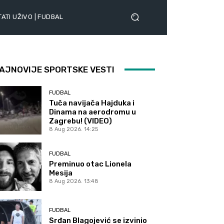
ATI UŽIVO | FUDBAL
AJNOVIJE SPORTSKE VESTI
FUDBAL
Tuča navijača Hajduka i
Dinama na aerodromu u
Zagrebu! (VIDEO)
8 Aug 2026. 14:25
FUDBAL
Preminuo otac Lionela
Mesija
8 Aug 2026. 13:48
FUDBAL
Srđan Blagojević se izvinio