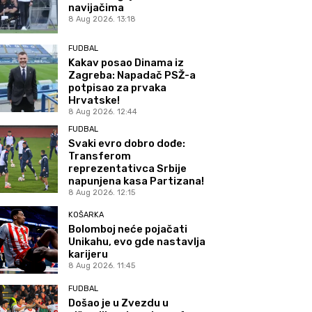
navijačima
8 Aug 2026. 13:18
FUDBAL
Kakav posao Dinama iz
Zagreba: Napadač PSŽ-a
potpisao za prvaka
Hrvatske!
8 Aug 2026. 12:44
FUDBAL
Svaki evro dobro dođe:
Transferom
reprezentativca Srbije
napunjena kasa Partizana!
8 Aug 2026. 12:15
KOŠARKA
Bolomboj neće pojačati
Unikahu, evo gde nastavlja
karijeru
8 Aug 2026. 11:45
FUDBAL
Došao je u Zvezdu u