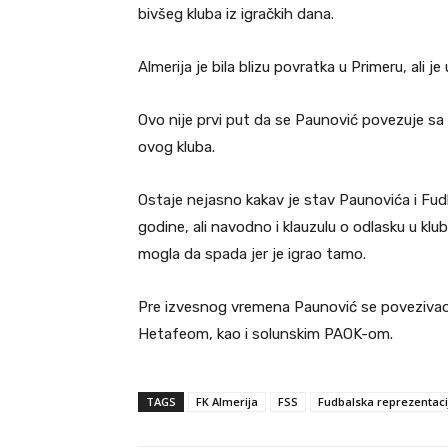
bivšeg kluba iz igračkih dana.
Almerija je bila blizu povratka u Primeru, ali 
Ovo nije prvi put da se Paunović povezuje sa p
ovog kluba.
Ostaje nejasno kakav je stav Paunovića i Fud
godine, ali navodno i klauzulu o odlasku u kl
mogla da spada jer je igrao tamo.
Pre izvesnog vremena Paunović se povezivao 
Hetafeom, kao i solunskim PAOK-om.
TAGS
FK Almerija
FSS
Fudbalska reprezentacij