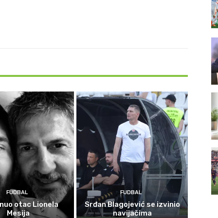
FUDBAL
FUDBAL
nuo otac Lionela
Srđan Blagojević se izvinio
Mesija
navijačima