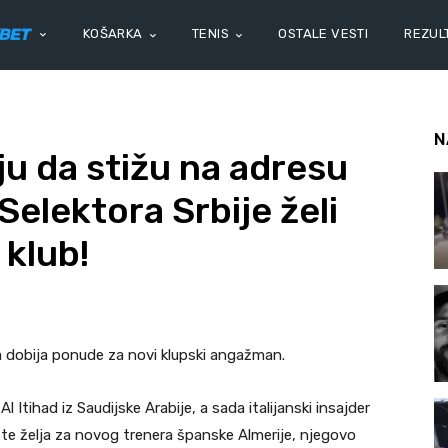
KOŠARKA
TENIS
OSTALE VESTI
REZULT
N
u da stižu na adresu
Selektora Srbije želi
 klub!
da dobija ponude za novi klupski angažman.
Al Itihad iz Saudijske Arabije, a sada italijanski insajder
ste želja za novog trenera španske Almerije, njegovo