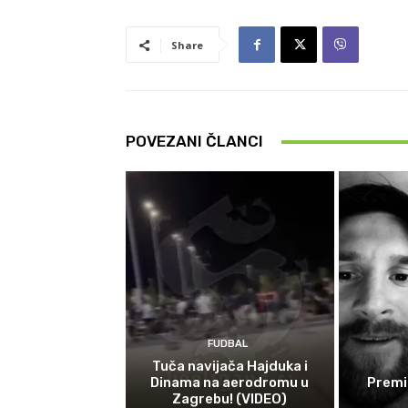
Share
POVEZANI ČLANCI
FUDBAL
Tuča navijača Hajduka i
Dinama na aerodromu u
Premi
Zagrebu! (VIDEO)