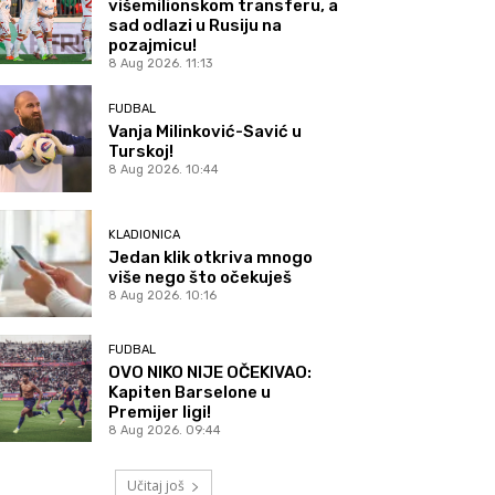
višemilionskom transferu, a
sad odlazi u Rusiju na
pozajmicu!
8 Aug 2026. 11:13
FUDBAL
Vanja Milinković-Savić u
Turskoj!
8 Aug 2026. 10:44
KLADIONICA
Jedan klik otkriva mnogo
više nego što očekuješ
8 Aug 2026. 10:16
FUDBAL
OVO NIKO NIJE OČEKIVAO:
Kapiten Barselone u
Premijer ligi!
8 Aug 2026. 09:44
Učitaj još