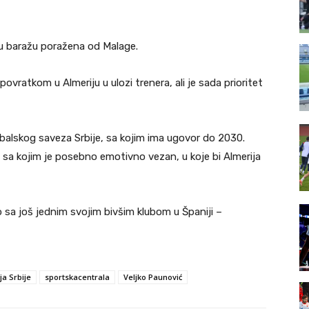
je u baražu poražena od Malage.
ovratkom u Almeriju u ulozi trenera, ali je sada prioritet
balskog saveza Srbije, sa kojim ima ugovor do 2030.
ub sa kojim je posebno emotivno vezan, u koje bi Almerija
sa još jednim svojim bivšim klubom u Španiji –
a Srbije
sportskacentrala
Veljko Paunović