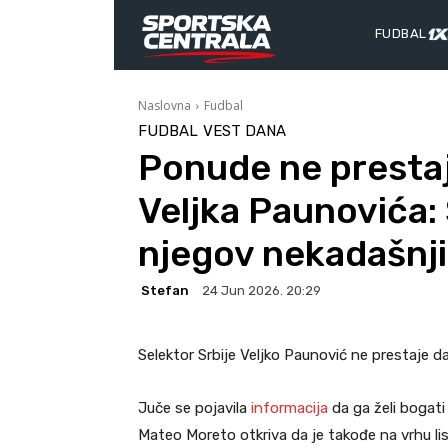
FUDBAL
Naslovna
Fudbal
FUDBAL
VEST DANA
Ponude ne prestaj
Veljka Paunovića: 
njegov nekadašnji
Stefan
24 Jun 2026. 20:29
Selektor Srbije Veljko Paunović ne prestaje 
Juče se pojavila
informacija
da ga želi bogati 
Mateo Moreto otkriva da je takođe na vrhu li