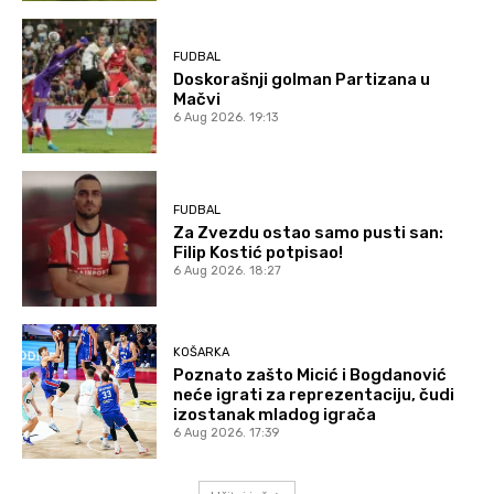
FUDBAL
Doskorašnji golman Partizana u
Mačvi
6 Aug 2026. 19:13
FUDBAL
Za Zvezdu ostao samo pusti san:
Filip Kostić potpisao!
6 Aug 2026. 18:27
KOŠARKA
Poznato zašto Micić i Bogdanović
neće igrati za reprezentaciju, čudi
izostanak mladog igrača
6 Aug 2026. 17:39