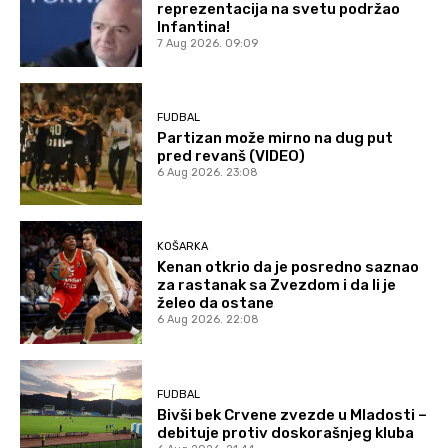
reprezentacija na svetu podržao
Infantina!
7 Aug 2026. 09:09
FUDBAL
Partizan može mirno na dug put
pred revanš (VIDEO)
6 Aug 2026. 23:08
KOŠARKA
Kenan otkrio da je posredno saznao
za rastanak sa Zvezdom i da li je
želeo da ostane
6 Aug 2026. 22:08
FUDBAL
Bivši bek Crvene zvezde u Mladosti –
debituje protiv doskorašnjeg kluba