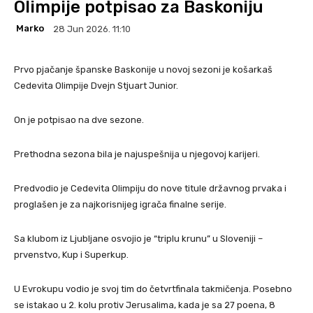
Olimpije potpisao za Baskoniju
Marko
28 Jun 2026. 11:10
Prvo pjačanje španske Baskonije u novoj sezoni je košarkaš
Cedevita Olimpije Dvejn Stjuart Junior.
On je potpisao na dve sezone.
Prethodna sezona bila je najuspešnija u njegovoj karijeri.
Predvodio je Cedevita Olimpiju do nove titule državnog prvaka i
proglašen je za najkorisnijeg igrača finalne serije.
Sa klubom iz Ljubljane osvojio je “triplu krunu” u Sloveniji –
prvenstvo, Kup i Superkup.
U Evrokupu vodio je svoj tim do četvrtfinala takmičenja. Posebno
se istakao u 2. kolu protiv Jerusalima, kada je sa 27 poena, 8