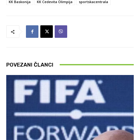
KK Baskonija
KK Cedevita Olimpija
sportskacentrala
POVEZANI ČLANCI