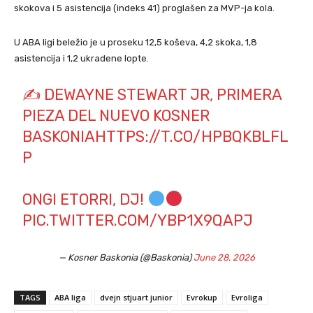
skokova i 5 asistencija (indeks 41) proglašen za MVP-ja kola.
U ABA ligi beležio je u proseku 12,5 koševa, 4,2 skoka, 1,8
asistencija i 1,2 ukradene lopte.
✍️ DEWAYNE STEWART JR, PRIMERA
PIEZA DEL NUEVO KOSNER
BASKONIA
HTTPS://T.CO/HPBQKBLFL
P
ONGI ETORRI, DJ!
PIC.TWITTER.COM/YBP1X9QAPJ
— Kosner Baskonia (@Baskonia)
June 28, 2026
TAGS
ABA liga
dvejn stjuart junior
Evrokup
Evroliga