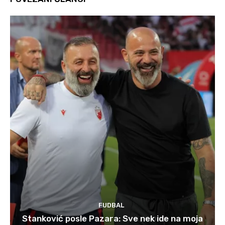
FUDBAL
Stanković posle Pazara: Sve nek ide na moja