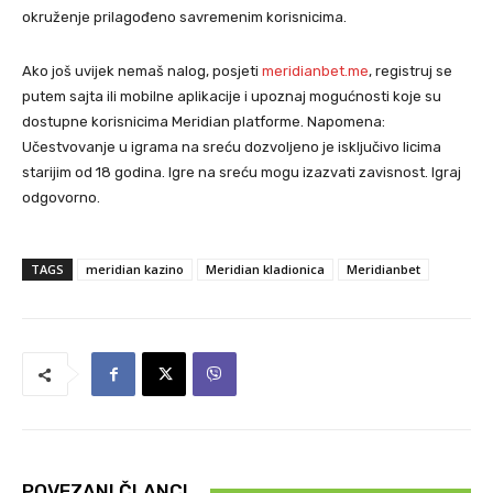
okruženje prilagođeno savremenim korisnicima.
Ako još uvijek nemaš nalog, posjeti
meridianbet.me
, registruj se
putem sajta ili mobilne aplikacije i upoznaj mogućnosti koje su
dostupne korisnicima Meridian platforme. Napomena:
Učestvovanje u igrama na sreću dozvoljeno je isključivo licima
starijim od 18 godina. Igre na sreću mogu izazvati zavisnost. Igraj
odgovorno.
TAGS
meridian kazino
Meridian kladionica
Meridianbet
POVEZANI ČLANCI