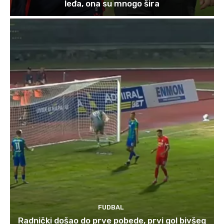
leđa, ona su mnogo šira
FUDBAL
Radnički došao do prve pobede, prvi gol bivšeg