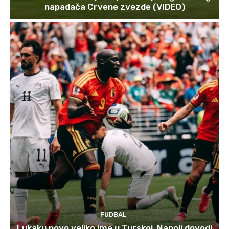
napadača Crvene zvezde (VIDEO)
FUDBAL
Lukaku novo veliko ime u Turskoj, Napoli dovodi