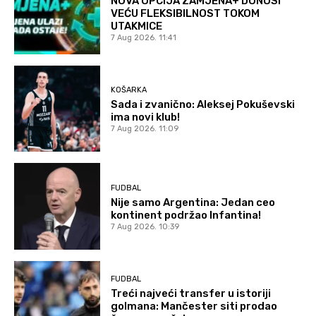
NOVA OPCIJA ZAMJENA+ DONOSI
VEĆU FLEKSIBILNOST TOKOM
UTAKMICE
7 Aug 2026. 11:41
KOŠARKA
Sada i zvanično: Aleksej Pokuševski
ima novi klub!
7 Aug 2026. 11:09
FUDBAL
Nije samo Argentina: Jedan ceo
kontinent podržao Infantina!
7 Aug 2026. 10:39
FUDBAL
Treći najveći transfer u istoriji
golmana: Mančester siti prodao