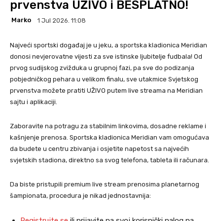
prvenstva UŽIVO i BESPLATNO!
Marko
1 Jul 2026. 11:08
Najveći sportski događaj je u jeku, a sportska kladionica Meridian
donosi nevjerovatne vijesti za sve istinske ljubitelje fudbala! Od
prvog sudijskog zvižduka u grupnoj fazi, pa sve do podizanja
pobjedničkog pehara u velikom finalu, sve utakmice Svjetskog
prvenstva možete pratiti UŽIVO putem live streama na Meridian
sajtu i aplikaciji.
Zaboravite na potragu za stabilnim linkovima, dosadne reklame i
kašnjenje prenosa. Sportska kladionica Meridian vam omogućava
da budete u centru zbivanja i osjetite napetost sa najvećih
svjetskih stadiona, direktno sa svog telefona, tableta ili računara.
Da biste pristupili premium live stream prenosima planetarnog
šampionata, procedura je nikad jednostavnija:
Registrujte se
ili prijavite na svoj korisnički nalog na