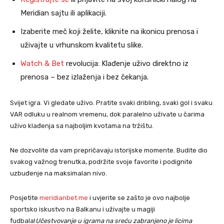
Meridian sajtu ili aplikaciji.
Izaberite meč koji želite, kliknite na ikonicu prenosa i
uživajte u vrhunskom kvalitetu slike.
Watch & Bet
revolucija: Klađenje uživo direktno iz
prenosa – bez izlaženja i bez čekanja.
Svijet igra. Vi gledate uživo. Pratite svaki dribling, svaki gol i svaku
VAR odluku u realnom vremenu, dok paralelno uživate u čarima
uživo klađenja sa najboljim kvotama na tržištu.
Ne dozvolite da vam prepričavaju istorijske momente. Budite dio
svakog važnog trenutka, podržite svoje favorite i podignite
uzbuđenje na maksimalan nivo.
Posjetite
meridianbet.me
i uvjerite se zašto je ovo najbolje
sportsko iskustvo na Balkanu i uživajte u magiji
fudbala!
Učestvovanje u igrama na sreću zabranjeno je licima