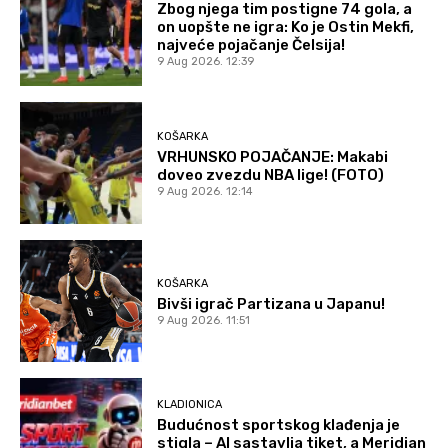
Zbog njega tim postigne 74 gola, a
on uopšte ne igra: Ko je Ostin Mekfi,
najveće pojačanje Čelsija!
9 Aug 2026. 12:39
KOŠARKA
VRHUNSKO POJAČANJE: Makabi
doveo zvezdu NBA lige! (FOTO)
9 Aug 2026. 12:14
KOŠARKA
Bivši igrač Partizana u Japanu!
9 Aug 2026. 11:51
KLADIONICA
Budućnost sportskog klađenja je
stigla – AI sastavlja tiket, a Meridian