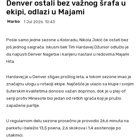
Denver ostali bez važnog šrafa u
ekipi, odlazi u Majami
Marko
1 Jul 2026. 10:43
Posle samo jedne sezone u Koloradu, Nikola Jokić će ostati bez
još jednog saigrača. Iskusni bek Tim Hardavej Džunior odlučio je
da napusti Denver Nagetse i karijeru nastavi u redovima Majami
Hita.
Hardavej je u Denver stigao prošlog leta, a tokom sezone imao je
značajnu ulogu u rotaciji ekipe. Najčešće je ulazio sa klupe i svojim
šuterskim kvalitetima donosio važan doprinos, dok je u plej-of
seriji protiv Minesote bio jedan od retkih igrača koji je pružio
zapažene partije.
U regularnom delu sezone prosečno je provodio 26,6 minuta na
parketu i beležio 13,5 poena, 2,6 skokova i 1,4 asistencije po
utakmici.