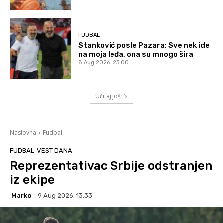
FUDBAL
Stanković posle Pazara: Sve nek ide
na moja leđa, ona su mnogo šira
8 Aug 2026. 23:00
Učitaj još