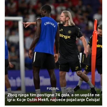
FUDBAL
Zbog njega tim postigne 74 gola, a on uopšte ne
igra: Ko je Ostin Mekfi, najveće pojačanje Čelsija!