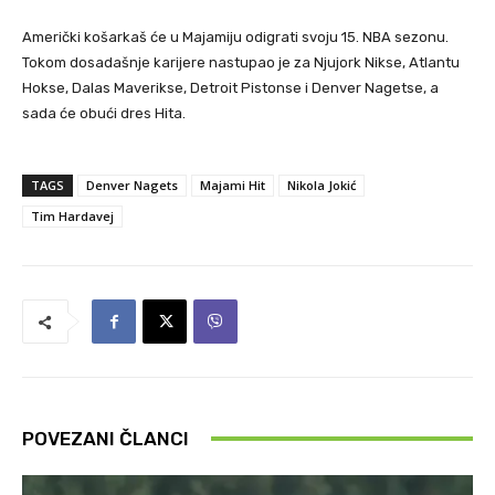
Američki košarkaš će u Majamiju odigrati svoju 15. NBA sezonu.
Tokom dosadašnje karijere nastupao je za Njujork Nikse, Atlantu
Hokse, Dalas Maverikse, Detroit Pistonse i Denver Nagetse, a
sada će obući dres Hita.
TAGS
Denver Nagets
Majami Hit
Nikola Jokić
Tim Hardavej
POVEZANI ČLANCI