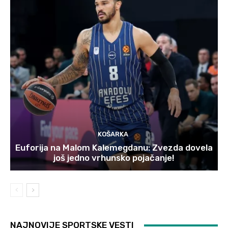
KOŠARKA
Euforija na Malom Kalemegdanu: Zvezda dovela
još jedno vrhunsko pojačanje!
NAJNOVIJE SPORTSKE VESTI