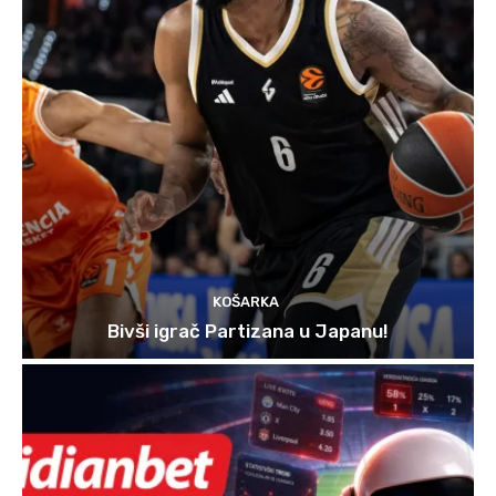
KOŠARKA
Bivši igrač Partizana u Japanu!