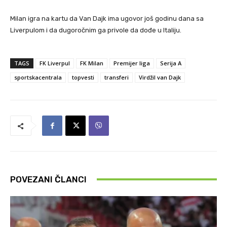
Milan igra na kartu da Van Dajk ima ugovor još godinu dana sa
Liverpulom i da dugoročnim ga privole da dođe u Italiju.
TAGS
FK Liverpul
FK Milan
Premijer liga
Serija A
sportskacentrala
topvesti
transferi
Virdžil van Dajk
POVEZANI ČLANCI