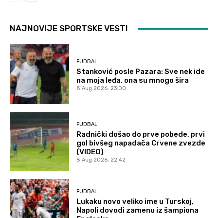
NAJNOVIJE SPORTSKE VESTI
FUDBAL
Stanković posle Pazara: Sve nek ide
na moja leđa, ona su mnogo šira
8 Aug 2026. 23:00
FUDBAL
Radnički došao do prve pobede, prvi
gol bivšeg napadača Crvene zvezde
(VIDEO)
8 Aug 2026. 22:42
FUDBAL
Lukaku novo veliko ime u Turskoj,
Napoli dovodi zamenu iz šampiona