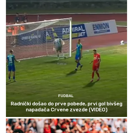
FUDBAL
Radnički došao do prve pobede, prvi gol bivšeg
napadača Crvene zvezde (VIDEO)