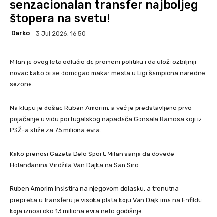
senzacionalan transfer najboljeg
štopera na svetu!
Darko
3 Jul 2026. 16:50
Milan je ovog leta odlučio da promeni politiku i da uloži ozbiljniji
novac kako bi se domogao makar mesta u Ligi šampiona naredne
sezone.
Na klupu je došao Ruben Amorim, a već je predstavljeno prvo
pojačanje u vidu portugalskog napadača Gonsala Ramosa koji iz
PSŽ-a stiže za 75 miliona evra.
Kako prenosi Gazeta Delo Sport, Milan sanja da dovede
Holanđanina Virdžila Van Dajka na San Siro.
Ruben Amorim insistira na njegovom dolasku, a trenutna
prepreka u transferu je visoka plata koju Van Dajk ima na Enfildu
koja iznosi oko 13 miliona evra neto godišnje.