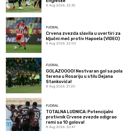
Engleske
8 Aug 2026. 22:30
FUDBAL
Crvena zvezda slavila u uvertiri za
ključni meč protiv Hapoela (VIDEO)
8 Aug 2026. 22:00
FUDBAL
GOLAZOOOO! Nestvaran gol sa pola
terena u Rosariju u stilu Dejana
Stankovića!
8 Aug 2026. 21:20
FUDBAL
TOTALNA LUDNICA: Potencijalni
protivnik Crvene zvezde odigrao
remi sa 10 golova!
8 Aug 2026. 20:47