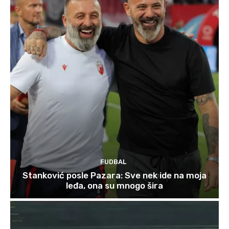
FUDBAL
Stanković posle Pazara: Sve nek ide na moja
leđa, ona su mnogo šira