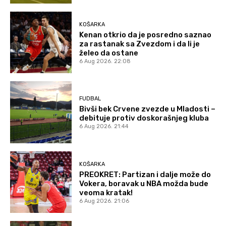
KOŠARKA
Kenan otkrio da je posredno saznao
za rastanak sa Zvezdom i da li je
želeo da ostane
6 Aug 2026. 22:08
FUDBAL
Bivši bek Crvene zvezde u Mladosti –
debituje protiv doskorašnjeg kluba
6 Aug 2026. 21:44
KOŠARKA
PREOKRET: Partizan i dalje može do
Vokera, boravak u NBA možda bude
veoma kratak!
6 Aug 2026. 21:06