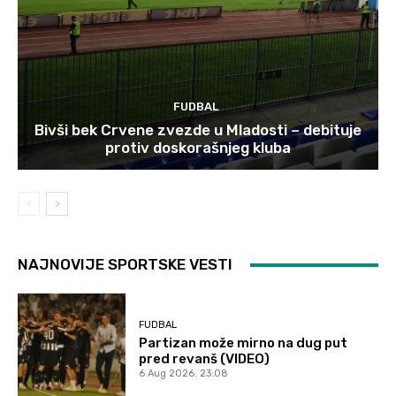
FUDBAL
Bivši bek Crvene zvezde u Mladosti – debituje
protiv doskorašnjeg kluba
NAJNOVIJE SPORTSKE VESTI
FUDBAL
Partizan može mirno na dug put
pred revanš (VIDEO)
6 Aug 2026. 23:08