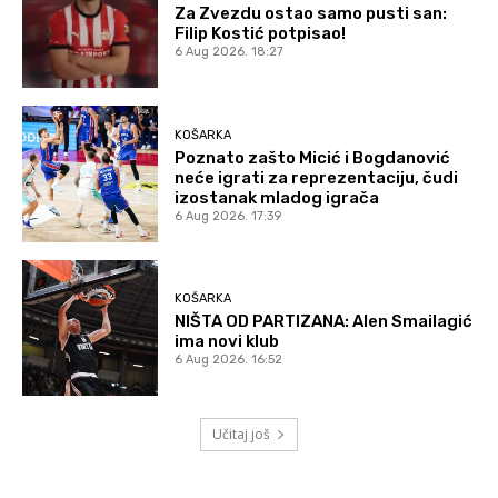
Za Zvezdu ostao samo pusti san:
Filip Kostić potpisao!
6 Aug 2026. 18:27
KOŠARKA
Poznato zašto Micić i Bogdanović
neće igrati za reprezentaciju, čudi
izostanak mladog igrača
6 Aug 2026. 17:39
KOŠARKA
NIŠTA OD PARTIZANA: Alen Smailagić
ima novi klub
6 Aug 2026. 16:52
Učitaj još