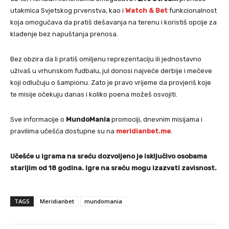
utakmica Svjetskog prvenstva, kao i
Watch & Bet
funkcionalnost
koja omogućava da pratiš dešavanja na terenu i koristiš opcije za
klađenje bez napuštanja prenosa.
Bez obzira da li pratiš omiljenu reprezentaciju ili jednostavno
uživaš u vrhunskom fudbalu, jul donosi najveće derbije i mečeve
koji odlučuju o šampionu. Zato je pravo vrijeme da provjeriš koje
te misije očekuju danas i koliko poena možeš osvojiti.
Sve informacije o
MundoMania
promociji, dnevnim misijama i
pravilima učešća dostupne su na
meridianbet.me
.
Učešće u igrama na sreću dozvoljeno je isključivo osobama
starijim od 18 godina. Igre na sreću mogu izazvati zavisnost.
TAGS
Meridianbet
mundomania