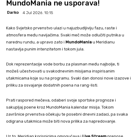
MundoMania ne usporava!
Darko
4 Jul 2026. 10:15
Kako Svjetsko prvenstvo ulazi u najuzbudljiviju fazu, raste i
atmosfera među navijačima. Svaki meč može odlučiti putnika u
narednu rundu, a upravo zato i
MundoMania
u Meridianu
nastavlja punim intenzitetom i tokom jula.
Dok reprezentacije vode borbu za plasman među najbolje, ti
možeš učestvovati u svakodnevnim misijama inspirisanim
utakmicama koje su na programu. Svaki dan donosi nove izazove i
priliku za osvajanje dodatnih poena na rang-listi.
Prati raspored mečeva, odaberi svoje sportske prognoze i
sakupljaj poene kroz MundoMania kalendar misija. Tokom
završnice prvenstva očekuju te posebni dnevni zadaci, pa svaka
odigrana utakmica može biti nova prilika za napredovanje.
Uz to, Meridian korisnicima omogućava i
Live Stream
prenose