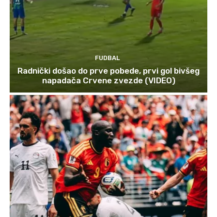
FUDBAL
Radnički došao do prve pobede, prvi gol bivšeg
napadača Crvene zvezde (VIDEO)