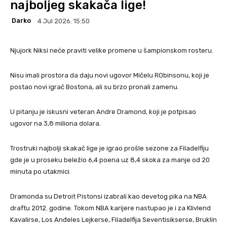
najboljeg skakača lige!
Darko
4 Jul 2026. 15:50
Njujork Niksi neće praviti velike promene u šampionskom rosteru.
Nisu imali prostora da daju novi ugovor Mičelu RObinsonu, koji je
postao novi igrač Bostona, ali su brzo pronali zamenu.
U pitanju je iskusni veteran Andre Dramond, koji je potpisao
ugovor na 3,8 miliona dolara.
Trostruki najbolji skakač lige je igrao prošle sezone za Filadelfiju
gde je u proseku beležio 6,4 poena uz 8,4 skoka za manje od 20
minuta po utakmici.
Dramonda su Detroit Pistonsi izabrali kao devetog pika na NBA
draftu 2012. godine. Tokom NBA karijere nastupao je i za Klivlend
Kavalirse, Los Anđeles Lejkerse, Filadelfija Seventisikserse, Bruklin