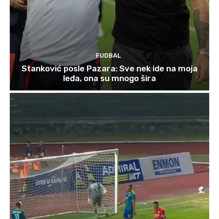
FUDBAL
Stanković posle Pazara: Sve nek ide na moja
leđa, ona su mnogo šira