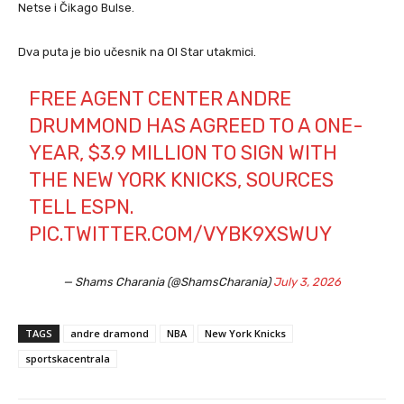
Netse i Čikago Bulse.
Dva puta je bio učesnik na Ol Star utakmici.
FREE AGENT CENTER ANDRE
DRUMMOND HAS AGREED TO A ONE-
YEAR, $3.9 MILLION TO SIGN WITH
THE NEW YORK KNICKS, SOURCES
TELL ESPN.
PIC.TWITTER.COM/VYBK9XSWUY
— Shams Charania (@ShamsCharania)
July 3, 2026
TAGS
andre dramond
NBA
New York Knicks
sportskacentrala