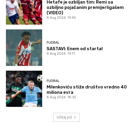
Hetafe je ozbiljan tim: Remi sa
ozbiljno pojačanim premijerligašem
(VIDEO)
8 Aug 2026. 19:45
FUDBAL
SASTAVI: Enem od starta!
8 Aug 2026. 19:11
FUDBAL
Milenkoviću stiže društvo vredno 40
miliona evra
8 Aug 2026. 18:33
Učitaj još