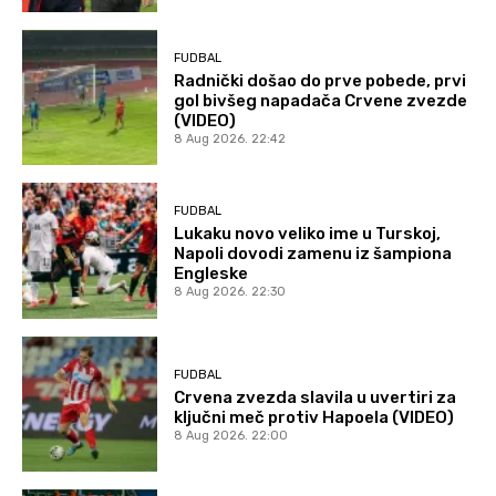
FUDBAL
Radnički došao do prve pobede, prvi
gol bivšeg napadača Crvene zvezde
(VIDEO)
8 Aug 2026. 22:42
FUDBAL
Lukaku novo veliko ime u Turskoj,
Napoli dovodi zamenu iz šampiona
Engleske
8 Aug 2026. 22:30
FUDBAL
Crvena zvezda slavila u uvertiri za
ključni meč protiv Hapoela (VIDEO)
8 Aug 2026. 22:00