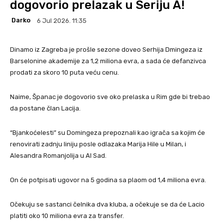
dogovorio prelazak u Seriju A!
Darko
6 Jul 2026. 11:35
Dinamo iz Zagreba je prošle sezone doveo Serhija Dmingeza iz
Barselonine akademije za 1,2 miliona evra, a sada će defanzivca
prodati za skoro 10 puta veću cenu.
Naime, Španac je dogovorio sve oko prelaska u Rim gde bi trebao
da postane član Lacija.
“Bjankoćelesti” su Domingeza prepoznali kao igrača sa kojim će
renovirati zadnju liniju posle odlazaka Marija Hile u Milan, i
Alesandra Romanjolija u Al Sad.
On će potpisati ugovor na 5 godina sa plaom od 1,4 miliona evra.
Očekuju se sastanci čelnika dva kluba, a očekuje se da će Lacio
platiti oko 10 miliona evra za transfer.