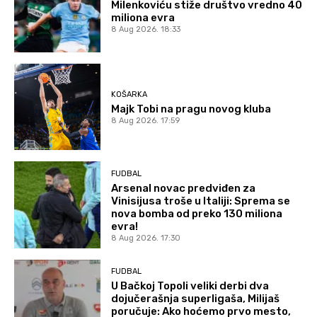
Milenkoviću stiže društvo vredno 40
miliona evra
8 Aug 2026. 18:33
KOŠARKA
Majk Tobi na pragu novog kluba
8 Aug 2026. 17:59
FUDBAL
Arsenal novac predviđen za
Vinisijusa troše u Italiji: Sprema se
nova bomba od preko 130 miliona
evra!
8 Aug 2026. 17:30
FUDBAL
U Bačkoj Topoli veliki derbi dva
dojučerašnja superligaša, Milijaš
poručuje: Ako hoćemo prvo mesto,