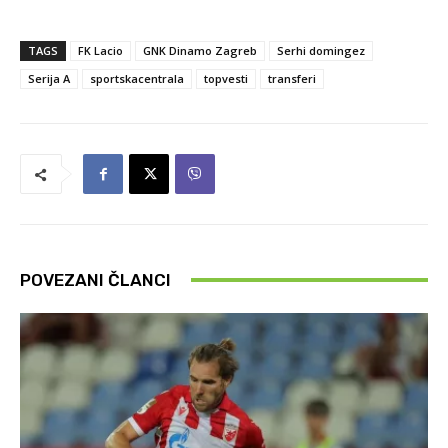
TAGS
FK Lacio
GNK Dinamo Zagreb
Serhi domingez
Serija A
sportskacentrala
topvesti
transferi
POVEZANI ČLANCI