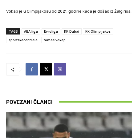
Vokap je u Olimpijakosu od 2021. godine kada je došao iz Žalgirisa.
TAGS
ABA liga
Evroliga
KK Dubai
KK Olimpijakos
sportskacentrala
tomas vokap
POVEZANI ČLANCI