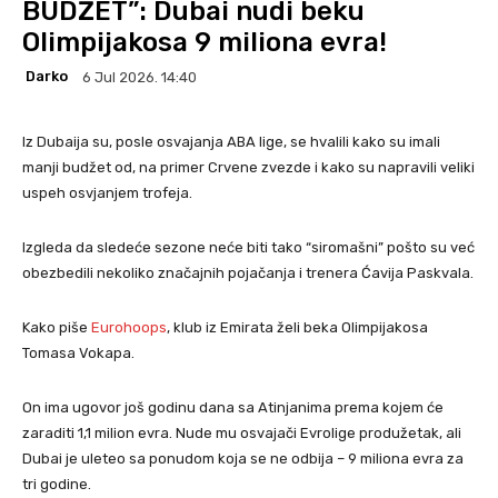
BUDŽET”: Dubai nudi beku
Olimpijakosa 9 miliona evra!
Darko
6 Jul 2026. 14:40
Iz Dubaija su, posle osvajanja ABA lige, se hvalili kako su imali
manji budžet od, na primer Crvene zvezde i kako su napravili veliki
uspeh osvjanjem trofeja.
Izgleda da sledeće sezone neće biti tako “siromašni” pošto su već
obezbedili nekoliko značajnih pojačanja i trenera Ćavija Paskvala.
Kako piše
Eurohoops
, klub iz Emirata želi beka Olimpijakosa
Tomasa Vokapa.
On ima ugovor još godinu dana sa Atinjanima prema kojem će
zaraditi 1,1 milion evra. Nude mu osvajači Evrolige produžetak, ali
Dubai je uleteo sa ponudom koja se ne odbija – 9 miliona evra za
tri godine.