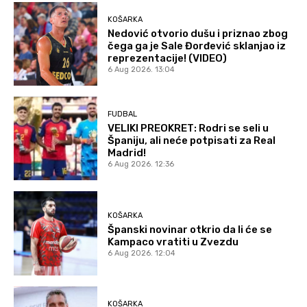
KOŠARKA
Nedović otvorio dušu i priznao zbog
čega ga je Sale Đorđević sklanjao iz
reprezentacije! (VIDEO)
6 Aug 2026. 13:04
FUDBAL
VELIKI PREOKRET: Rodri se seli u
Španiju, ali neće potpisati za Real
Madrid!
6 Aug 2026. 12:36
KOŠARKA
Španski novinar otkrio da li će se
Kampaco vratiti u Zvezdu
6 Aug 2026. 12:04
KOŠARKA