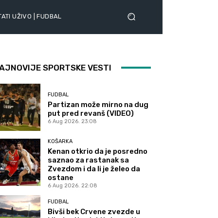
ATI UŽIVO | FUDBAL
AJNOVIJE SPORTSKE VESTI
FUDBAL
Partizan može mirno na dug
put pred revanš (VIDEO)
6 Aug 2026. 23:08
KOŠARKA
Kenan otkrio da je posredno
saznao za rastanak sa
Zvezdom i da li je želeo da
ostane
6 Aug 2026. 22:08
FUDBAL
Bivši bek Crvene zvezde u