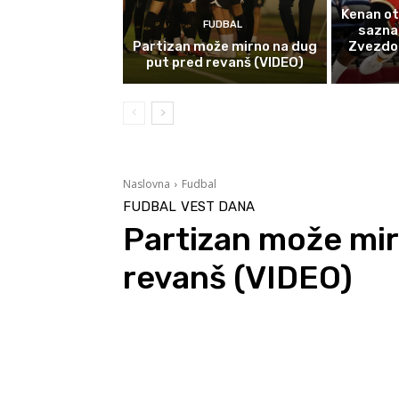
Kenan ot
FUDBAL
sazna
Partizan može mirno na dug
Zvezdom 
put pred revanš (VIDEO)