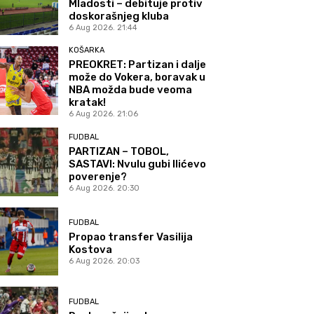
Mladosti – debituje protiv
doskorašnjeg kluba
6 Aug 2026. 21:44
KOŠARKA
PREOKRET: Partizan i dalje
može do Vokera, boravak u
NBA možda bude veoma
kratak!
6 Aug 2026. 21:06
FUDBAL
PARTIZAN – TOBOL,
SASTAVI: Nvulu gubi Ilićevo
poverenje?
6 Aug 2026. 20:30
FUDBAL
Propao transfer Vasilija
Kostova
6 Aug 2026. 20:03
FUDBAL