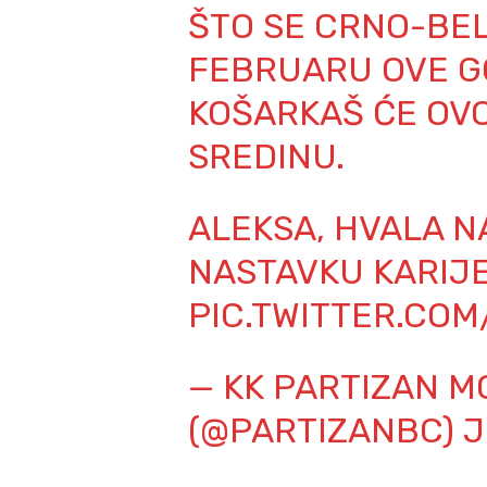
ŠTO SE CRNO-BEL
FEBRUARU OVE GO
KOŠARKAŠ ĆE OVO
SREDINU.
ALEKSA, HVALA N
NASTAVKU KARIJE
PIC.TWITTER.CO
— KK PARTIZAN M
(@PARTIZANBC)
J