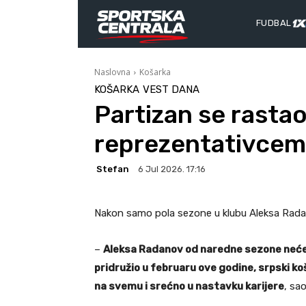
FUDBAL
Naslovna
Košarka
KOŠARKA
VEST DANA
Partizan se rasta
reprezentativcem
Stefan
6 Jul 2026. 17:16
Nakon samo pola sezone u klubu Aleksa Radan
–
Aleksa Radanov od naredne sezone neće 
pridružio u februaru ove godine, srpski ko
na svemu i srećno u nastavku karijere
, sao