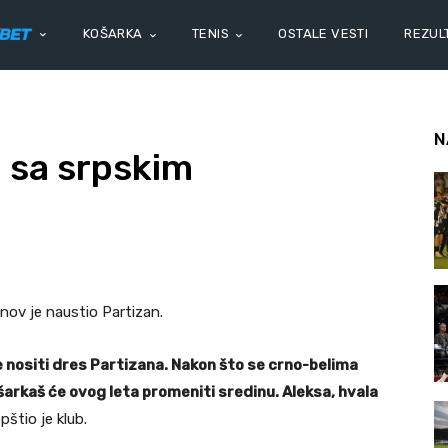
KOŠARKA
TENIS
OSTALE VESTI
REZULT
N
o sa srpskim
ov je naustio Partizan.
nositi dres Partizana. Nakon što se crno-belima
šarkaš će ovog leta promeniti sredinu. Aleksa, hvala
pštio je klub.