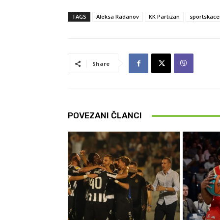
TAGS
Aleksa Radanov
KK Partizan
sportskace
Share
POVEZANI ČLANCI