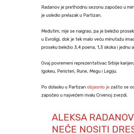
Radanov je prethodnu sezonu započeo u minh
je usledio prelazak u Partizan.
Međutim, nije se naigrao, pa je beležio prosek
u Evroligi, dok je tek malo veću minutažu ima
proseku beležio 3,4 poena, 1,3 skoka i jednu 
Ovaj povremeni reprezentativac Srbije karijeru
Igokeu, Peristeri, Rune, Megu i Legiju.
Po dolasku u Partizan
objasnio je
zašto se od
započeo u najvećem rivalu Crvenoj zvezdi.
ALEKSA RADANOV
NEĆE NOSITI DRE