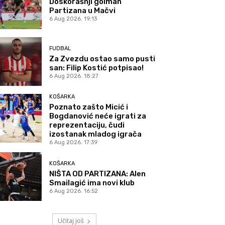
Doskorašnji golman
Partizana u Mačvi
6 Aug 2026. 19:13
FUDBAL
Za Zvezdu ostao samo pusti
san: Filip Kostić potpisao!
6 Aug 2026. 18:27
KOŠARKA
Poznato zašto Micić i
Bogdanović neće igrati za
reprezentaciju, čudi
izostanak mladog igrača
6 Aug 2026. 17:39
KOŠARKA
NIŠTA OD PARTIZANA: Alen
Smailagić ima novi klub
6 Aug 2026. 16:52
Učitaj još