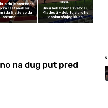
FUDBAL
krio da je posredno
o za rastanak sa
Bivši bek Crvene zvezde u
i da li je želeo da
Mladosti – debituje protiv
ostane
doskorašnjeg kluba