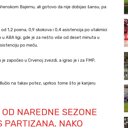
enskom Bajernu, ali gotovo da nije dobijao šansu, pa
 od 1,2 poena, 0,9 skokova i 0,4 asistencija po utakmici
o u ABA ligi, gde je za nešto više od deset minuta u
asistenciju po meču.
 je započeo u Crvenoj zvezdi, a igrao je i za FMP,
lučio na takav potez, uprkos tome što je karijeru
 OD NAREDNE SEZONE
S PARTIZANA. NAKO