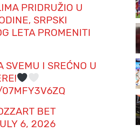
IMA PRIDRUŽIO U
DINE, SRPSKI
G LETA PROMENITI
A SVEMU I SREĆNO U
RE!
M/07MFY3V6ZQ
OZZART BET
ULY 6, 2026