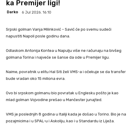
ka Premijer ligi!
Darko
6 Jul 2026. 16:10
Srpski golman Vanja Milinković – Savić će po svemu sudeći
napustiti Napoli posle godinu dana.
Odlaskom Antonija Kontea u Napulju više ne računaju na bivšeg
golmana Torina i najveće se šanse da ode u Premijer ligu.
Naime, povratnik u elitu Hal Siti želi VMS-a i očekuje se da transfer
bude vradan oko 15 miliona evra.
Ovo bi srpskom golmanu bio povratak u Englesku pošto je kao
mlad golman Vojvodine prešao u Mančester junajted.
VMS je poslednjih 8 godina u Italiji kada je došao u Torino. Bio je na
pozajmicima i u SPAL-u i Askoliju, kao i u Standardu iz Liježa.