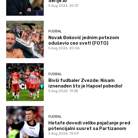
Serije A!
5 Aug 2026. 20:37
FUDBAL
Novak Đoković jednim potezom
oduševio ceo svet! (FOTO)
5 Aug 2026. 20:06
FUDBAL
Bivši fudbaler Zvezde: Nisam
iznenađen što je Hapoel pobedio!
5 Aug 2026. 19:38
FUDBAL
Hetafe dovodi veliko pojačanje pred
potencijalni susret sa Partizanom
5 Aug 2026. 19:09