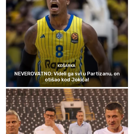
KOŠARKA
NEVEROVATNO: Videli ga svi u Partizanu, on
otišao kod Jokića!