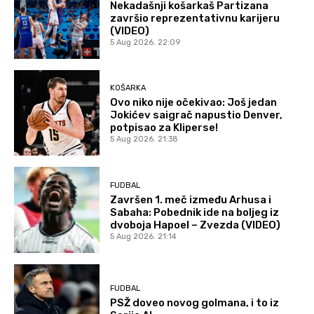
Nekadašnji košarkaš Partizana
završio reprezentativnu karijeru
(VIDEO)
5 Aug 2026. 22:09
KOŠARKA
Ovo niko nije očekivao: Još jedan
Jokićev saigrač napustio Denver,
potpisao za Kliperse!
5 Aug 2026. 21:38
FUDBAL
Završen 1. meč između Arhusa i
Sabaha: Pobednik ide na boljeg iz
dvoboja Hapoel – Zvezda (VIDEO)
5 Aug 2026. 21:14
FUDBAL
PSŽ doveo novog golmana, i to iz