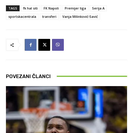
TAGS
fk hal siti
FK Napoli
Premijer liga
Serija A
sportskacentrala
transferi
Vanja Milinković-Savić
POVEZANI ČLANCI