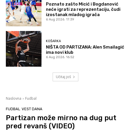
Poznato zašto Micić i Bogdanović
neće igrati za reprezentaciju, čudi
izostanak mladog igrača
6 Aug 2026. 17:39
KOŠARKA
NIŠTA OD PARTIZANA: Alen Smailagić
ima novi klub
6 Aug 2026. 16:52
Učitaj još