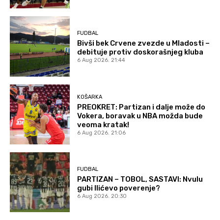
FUDBAL
Bivši bek Crvene zvezde u Mladosti –
debituje protiv doskorašnjeg kluba
6 Aug 2026. 21:44
KOŠARKA
PREOKRET: Partizan i dalje može do
Vokera, boravak u NBA možda bude
veoma kratak!
6 Aug 2026. 21:06
FUDBAL
PARTIZAN – TOBOL, SASTAVI: Nvulu
gubi Ilićevo poverenje?
6 Aug 2026. 20:30