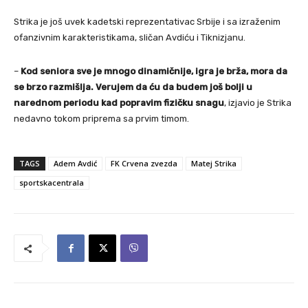
Strika je još uvek kadetski reprezentativac Srbije i sa izraženim
ofanzivnim karakteristikama, sličan Avdiću i Tiknizjanu.
–
Kod seniora sve je mnogo dinamičnije, igra je brža, mora da
se brzo razmišlja. Verujem da ću da budem još bolji u
narednom periodu kad popravim fizičku snagu
, izjavio je Strika
nedavno tokom priprema sa prvim timom.
TAGS
Adem Avdić
FK Crvena zvezda
Matej Strika
sportskacentrala