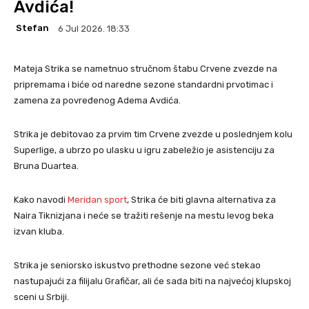
Avdića!
Stefan
6 Jul 2026. 18:33
Mateja Strika se nametnuo stručnom štabu Crvene zvezde na
pripremama i biće od naredne sezone standardni prvotimac i
zamena za povređenog Adema Avdića.
Strika je debitovao za prvim tim Crvene zvezde u poslednjem kolu
Superlige, a ubrzo po ulasku u igru zabeležio je asistenciju za
Bruna Duartea.
Kako navodi
Meridan sport
, Strika će biti glavna alternativa za
Naira Tiknizjana i neće se tražiti rešenje na mestu levog beka
izvan kluba.
Strika je seniorsko iskustvo prethodne sezone već stekao
nastupajući za filijalu Grafičar, ali će sada biti na najvećoj klupskoj
sceni u Srbiji.