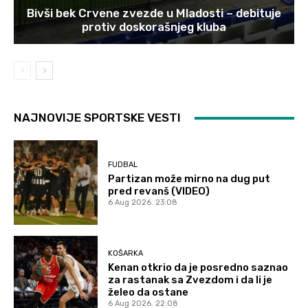
Bivši bek Crvene zvezde u Mladosti – debituje
protiv doskorašnjeg kluba
NAJNOVIJE SPORTSKE VESTI
FUDBAL
Partizan može mirno na dug put
pred revanš (VIDEO)
6 Aug 2026. 23:08
KOŠARKA
Kenan otkrio da je posredno saznao
za rastanak sa Zvezdom i da li je
želeo da ostane
6 Aug 2026. 22:08