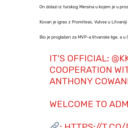
On dolazi iz turskog Mersina u kojem je u pr
Kovan je igrao z Promiteas, Vulvse u Litvaniji 
Bio je proglašen za MVP-a litvanske lige, a u Gr
IT'S OFFICIAL:
@K
COOPERATION WI
ANTHONY COWAN
WELCOME TO AD
:
HTTPS://T.CO