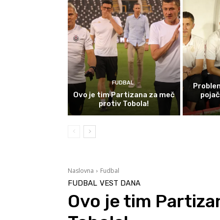
FUDBAL
Problem
Ovo je tim Partizana za meč
poja
protiv Tobola!