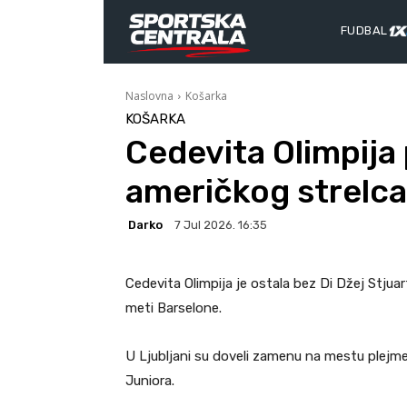
FUDBAL
Naslovna
Košarka
KOŠARKA
Cedevita Olimpija 
američkog strelca
Darko
7 Jul 2026. 16:35
Cedevita Olimpija je ostala bez Di Džej Stjua
meti Barselone.
U Ljubljani su doveli zamenu na mestu plejme
Juniora.