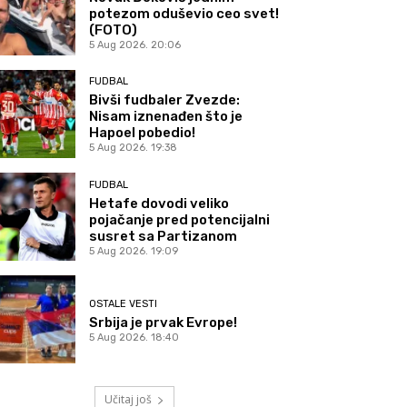
potezom oduševio ceo svet!
(FOTO)
5 Aug 2026. 20:06
FUDBAL
Bivši fudbaler Zvezde:
Nisam iznenađen što je
Hapoel pobedio!
5 Aug 2026. 19:38
FUDBAL
Hetafe dovodi veliko
pojačanje pred potencijalni
susret sa Partizanom
5 Aug 2026. 19:09
OSTALE VESTI
Srbija je prvak Evrope!
5 Aug 2026. 18:40
Učitaj još