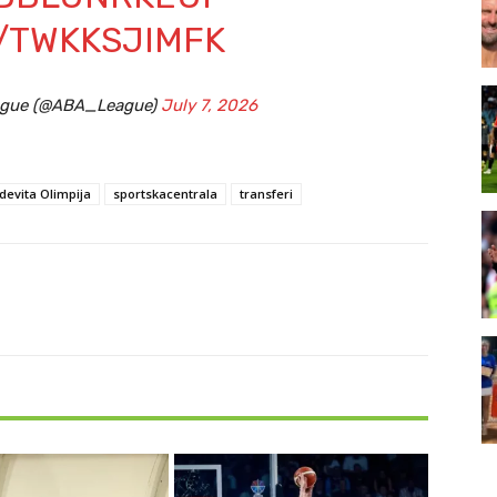
M/TWKKSJIMFK
ague (@ABA_League)
July 7, 2026
devita Olimpija
sportskacentrala
transferi