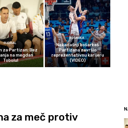
KOŠARKA
FUDBAL
Nekadašnji košarkaš
 za Partizan: Bez
Partizana završio
čanja na megdan
reprezentativnu karijeru
Tobolu!
(VIDEO)