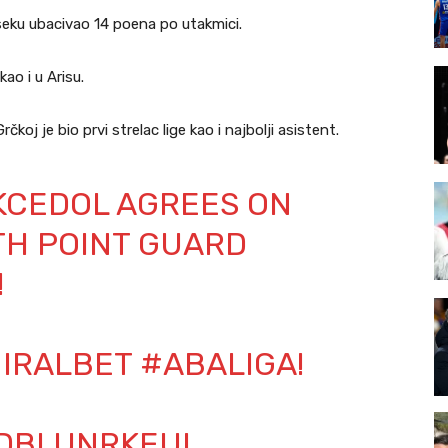
oseku ubacivao 14 poena po utakmici.
kao i u Arisu.
čkoj je bio prvi strelac lige kao i najbolji asistent.
KCEDOL
AGREES ON
TH POINT GUARD
!
MIRALBET
#ABALIGA
!
/DBLUNRKEUI