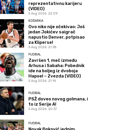
reprezentativnu karijeru
(VIDEO)
5 Aug 2026. 22:09
KOŠARKA
Ovo niko nije očekivao: Još
jedan Jokićev saigrač
napustio Denver, potpisao
za Kliperse!
5 Aug 2026. 21:38
FUDBAL
Završen 1. meč između
Arhusa i Sabaha: Pobednik
ide na boljeg iz dvoboja
Hapoel – Zvezda (VIDEO)
5 Aug 2026. 21:14
FUDBAL
PSŽ doveo novog golmana, i
to iz Serije A!
5 Aug 2026. 20:37
FUDBAL
Novak Đoković jednim