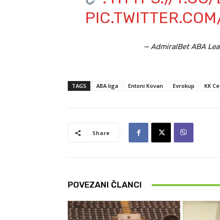
PIC.TWITTER.CO
— AdmiralBet ABA Le
TAGS
ABA liga
Entoni Kovan
Evrokup
KK Ce
Share
POVEZANI ČLANCI