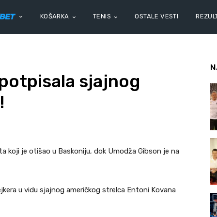
KOŠARKA
TENIS
OSTALE VESTI
REZULT
N
potpisala sjajnog
!
rta koji je otišao u Baskoniju, dok Umodža Gibson je na
jkera u vidu sjajnog američkog strelca Entoni Kovana