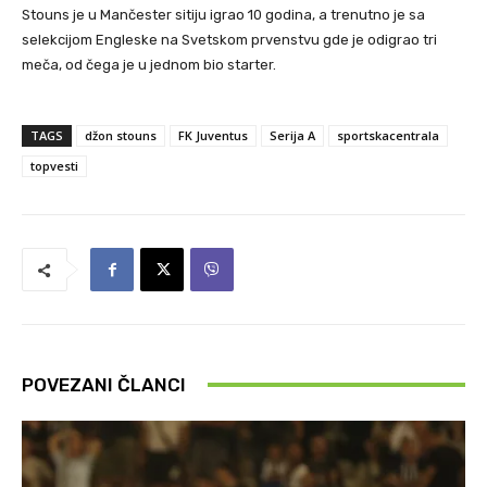
Stouns je u Mančester sitiju igrao 10 godina, a trenutno je sa
selekcijom Engleske na Svetskom prvenstvu gde je odigrao tri
meča, od čega je u jednom bio starter.
TAGS
džon stouns
FK Juventus
Serija A
sportskacentrala
topvesti
POVEZANI ČLANCI