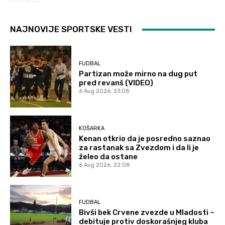
NAJNOVIJE SPORTSKE VESTI
FUDBAL
Partizan može mirno na dug put
pred revanš (VIDEO)
6 Aug 2026. 23:08
KOŠARKA
Kenan otkrio da je posredno saznao
za rastanak sa Zvezdom i da li je
želeo da ostane
6 Aug 2026. 22:08
FUDBAL
Bivši bek Crvene zvezde u Mladosti –
debituje protiv doskorašnjeg kluba