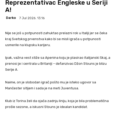
Reprezentativac Engleske u Seriji
A!
Darko
7 Jul 2026. 13:16
Nije se još u potpunosti zahuktao prelazni rok u Italiji jer se čeka
kraj Svetskog prvenstva kako bi se misli igrača u potpunosti
usmerile na klupsku karijeru.
Ipak, važna vest stiže sa Apenina koju je plasirao italijanski Skaj, a
prenosi je i centrala u Britaniji – defanzivac Džon Stouns je blizu
Serije A.
Naime, on je slobodan igrač pošto mu je isteko ugovor sa
Mančester sitijem i sada je na meti Juventusa.
Klub iz Torina želi da ojača zadnju liniju, koja je bila problematična
prošle sezone, a iskusni Stouns je idealan kandidat.