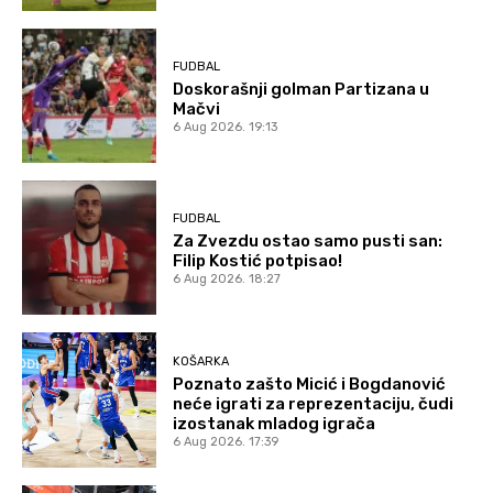
FUDBAL
Doskorašnji golman Partizana u
Mačvi
6 Aug 2026. 19:13
FUDBAL
Za Zvezdu ostao samo pusti san:
Filip Kostić potpisao!
6 Aug 2026. 18:27
KOŠARKA
Poznato zašto Micić i Bogdanović
neće igrati za reprezentaciju, čudi
izostanak mladog igrača
6 Aug 2026. 17:39