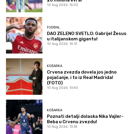
20 miliona evra!
10 Aug 2026. 15:03
FUDBAL
DAO ZELENO SVETLO: Gabrijel Žesus
u italijanskom gigantu!
10 Aug 2026. 14:31
KOŠARKA
Crvena zvezda dovela jos jedno
pojačanje, i to iz Real Madrida!
(FOTO)
10 Aug 2026. 13:40
KOŠARKA
Poznati detalji dolaska Nika Vajler-
Beba u Crvenu zvezdu!
10 Aug 2026. 13:34