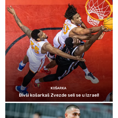
KOŠARKA
Bivši košarkaš Zvezde seli se u Izrael!