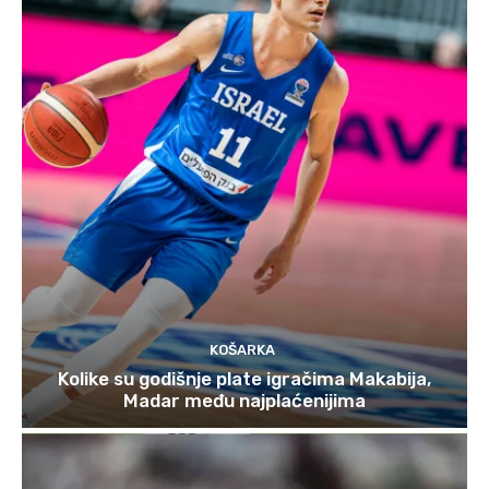
KOŠARKA
Kolike su godišnje plate igračima Makabija,
Madar među najplaćenijima