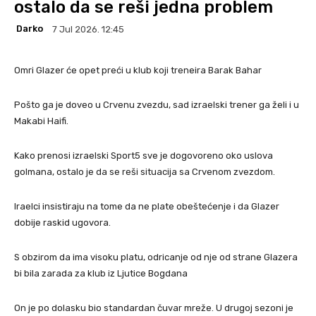
ostalo da se reši jedna problem
Darko
7 Jul 2026. 12:45
Omri Glazer će opet preći u klub koji treneira Barak Bahar
Pošto ga je doveo u Crvenu zvezdu, sad izraelski trener ga želi i u
Makabi Haifi.
Kako prenosi izraelski Sport5 sve je dogovoreno oko uslova
golmana, ostalo je da se reši situacija sa Crvenom zvezdom.
Iraelci insistiraju na tome da ne plate obeštećenje i da Glazer
dobije raskid ugovora.
S obzirom da ima visoku platu, odricanje od nje od strane Glazera
bi bila zarada za klub iz Ljutice Bogdana
On je po dolasku bio standardan čuvar mreže. U drugoj sezoni je