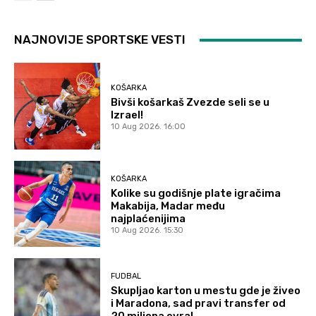
NAJNOVIJE SPORTSKE VESTI
KOŠARKA
Bivši košarkaš Zvezde seli se u
Izrael!
10 Aug 2026. 16:00
KOŠARKA
Kolike su godišnje plate igračima
Makabija, Madar među
najplaćenijima
10 Aug 2026. 15:30
FUDBAL
Skupljao karton u mestu gde je živeo
i Maradona, sad pravi transfer od