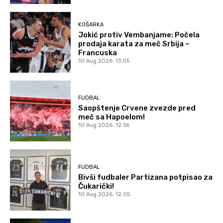
KOŠARKA
Jokić protiv Vembanjame: Počela
prodaja karata za meč Srbija –
Francuska
10 Aug 2026. 13:05
FUDBAL
Saopštenje Crvene zvezde pred
meč sa Hapoelom!
10 Aug 2026. 12:36
FUDBAL
Bivši fudbaler Partizana potpisao za
Čukarički!
10 Aug 2026. 12:05