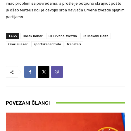
imao problem sa povredama, a prošle je potpuno skrajnut pošto
je ošao Mateus koji je osvojio srca navijača Crvene zvezde sjajnim
partijama.
TAGS
Barak Bahar
FK Crvena zvezda
FK Makabi Haifa
Omri Glazer
sportskacentrala
transferi
POVEZANI ČLANCI