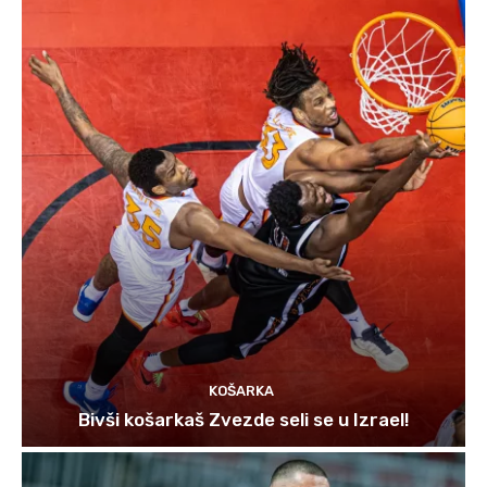
KOŠARKA
Bivši košarkaš Zvezde seli se u Izrael!