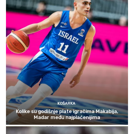
KOŠARKA
Kolike su godišnje plate igračima Makabija,
Madar među najplaćenijima