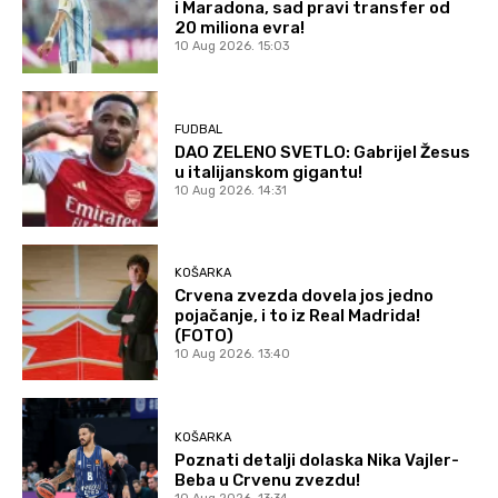
i Maradona, sad pravi transfer od
20 miliona evra!
10 Aug 2026. 15:03
FUDBAL
DAO ZELENO SVETLO: Gabrijel Žesus
u italijanskom gigantu!
10 Aug 2026. 14:31
KOŠARKA
Crvena zvezda dovela jos jedno
pojačanje, i to iz Real Madrida!
(FOTO)
10 Aug 2026. 13:40
KOŠARKA
Poznati detalji dolaska Nika Vajler-
Beba u Crvenu zvezdu!