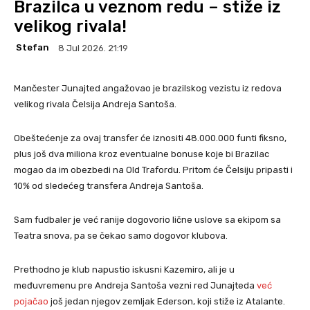
Brazilca u veznom redu – stiže iz
velikog rivala!
Stefan
8 Jul 2026. 21:19
Mančester Junajted angažovao je brazilskog vezistu iz redova
velikog rivala Čelsija Andreja Santoša.
Obeštećenje za ovaj transfer će iznositi 48.000.000 funti fiksno,
plus još dva miliona kroz eventualne bonuse koje bi Brazilac
mogao da im obezbedi na Old Trafordu. Pritom će Čelsiju pripasti i
10% od sledećeg transfera Andreja Santoša.
Sam fudbaler je već ranije dogovorio lične uslove sa ekipom sa
Teatra snova, pa se čekao samo dogovor klubova.
Prethodno je klub napustio iskusni Kazemiro, ali je u
međuvremenu pre Andreja Santoša vezni red Junajteda
već
pojačao
još jedan njegov zemljak Ederson, koji stiže iz Atalante.