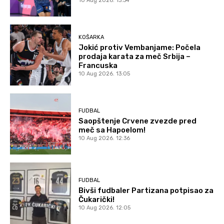
10 Aug 2026. 13:34
KOŠARKA
Jokić protiv Vembanjame: Počela
prodaja karata za meč Srbija –
Francuska
10 Aug 2026. 13:05
FUDBAL
Saopštenje Crvene zvezde pred
meč sa Hapoelom!
10 Aug 2026. 12:36
FUDBAL
Bivši fudbaler Partizana potpisao za
Čukarički!
10 Aug 2026. 12:05