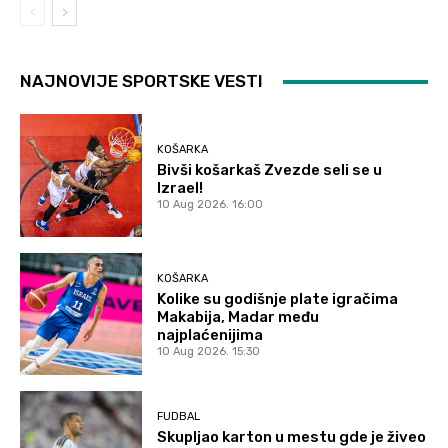
NAJNOVIJE SPORTSKE VESTI
KOŠARKA
Bivši košarkaš Zvezde seli se u
Izrael!
10 Aug 2026. 16:00
KOŠARKA
Kolike su godišnje plate igračima
Makabija, Madar među
najplaćenijima
10 Aug 2026. 15:30
FUDBAL
Skupljao karton u mestu gde je živeo