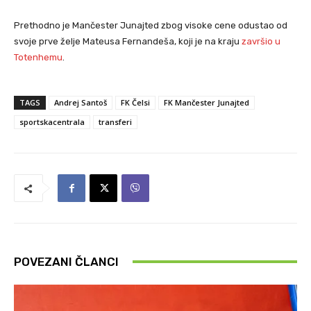
Prethodno je Mančester Junajted zbog visoke cene odustao od
svoje prve želje Mateusa Fernandeša, koji je na kraju
završio u
Totenhemu
.
TAGS
Andrej Santoš
FK Čelsi
FK Mančester Junajted
sportskacentrala
transferi
POVEZANI ČLANCI