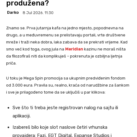
produžena?
Darko
8 Jul 2026. 11:30
Znamo se. Prva jutarnja kafa na jedno mjesto, popodnevna na
drugo, a u međuvremenu se prelistavaju portali, vrte društvene
mreže i traži neka dobra, laka zabava da se prekrati vrijeme. Kad
smo već kod toga, ovog jula na
Meridian
kazinu ne moraš ništa
da filozofiraš niti da komplikuješ – pokrenuta je ozbiljna ljetnja
priča.
U toku je Mega Spin promocija sa ukupnim predviđenim fondom
od 3.000 eura. Pravila su, realno, kraća od narudžbine za šankom
i sve je prilagođeno tome da se uključiš u par klikova:
Sve što ti treba jeste registrovan nalog na sajtu ili
aplikaciji.
Izabereš bilo koje slot naslove četiri vrhunska
provajdera: Fazi, EGT Digital, Expanse Studios i