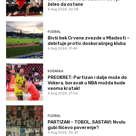
želeo da ostane
6 Aug 2026. 22:08
FUDBAL
Bivši bek Crvene zvezde u Mladosti –
debituje protiv doskorašnjeg kluba
6 Aug 2026. 21:44
KOŠARKA
PREOKRET: Partizan i dalje može do
Vokera, boravak u NBA možda bude
veoma kratak!
6 Aug 2026. 21:06
FUDBAL
PARTIZAN – TOBOL, SASTAVI: Nvulu
gubi Ilićevo poverenje?
6 Aug 2026. 20:30