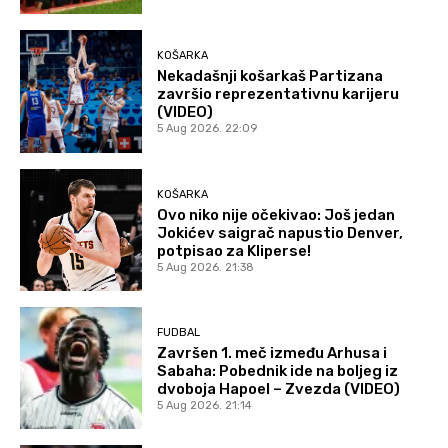
KOŠARKA
Nekadašnji košarkaš Partizana
završio reprezentativnu karijeru
(VIDEO)
5 Aug 2026. 22:09
KOŠARKA
Ovo niko nije očekivao: Još jedan
Jokićev saigrač napustio Denver,
potpisao za Kliperse!
5 Aug 2026. 21:38
FUDBAL
Završen 1. meč između Arhusa i
Sabaha: Pobednik ide na boljeg iz
dvoboja Hapoel – Zvezda (VIDEO)
5 Aug 2026. 21:14