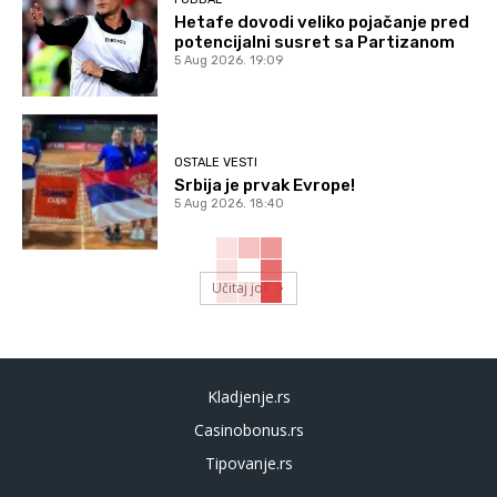
Hetafe dovodi veliko pojačanje pred
potencijalni susret sa Partizanom
5 Aug 2026. 19:09
OSTALE VESTI
Srbija je prvak Evrope!
5 Aug 2026. 18:40
Učitaj još
Kladjenje.rs
Casinobonus.rs
Tipovanje.rs