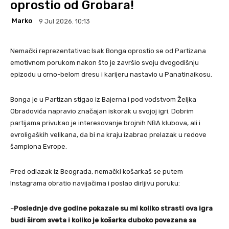
oprostio od Grobara!
Marko
9 Jul 2026. 10:13
Nemački reprezentativac Isak Bonga oprostio se od Partizana
emotivnom porukom nakon što je završio svoju dvogodišnju
epizodu u crno-belom dresu i karijeru nastavio u Panatinaikosu.
Bonga je u Partizan stigao iz Bajerna i pod vođstvom Željka
Obradovića napravio značajan iskorak u svojoj igri. Dobrim
partijama privukao je interesovanje brojnih NBA klubova, ali i
evroligaških velikana, da bi na kraju izabrao prelazak u redove
šampiona Evrope.
Pred odlazak iz Beograda, nemački košarkaš se putem
Instagrama obratio navijačima i poslao dirljivu poruku:
–
Poslednje dve godine pokazale su mi koliko strasti ova igra
budi širom sveta i koliko je košarka duboko povezana sa