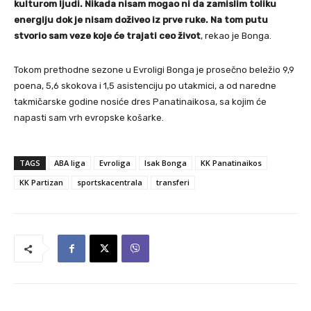
kulturom ljudi. Nikada nisam mogao ni da zamislim toliku
energiju dok je nisam doživeo iz prve ruke. Na tom putu
stvorio sam veze koje će trajati ceo život
, rekao je Bonga.
Tokom prethodne sezone u Evroligi Bonga je prosečno beležio 9,9
poena, 5,6 skokova i 1,5 asistenciju po utakmici, a od naredne
takmičarske godine nosiće dres Panatinaikosa, sa kojim će
napasti sam vrh evropske košarke.
TAGS
ABA liga
Evroliga
Isak Bonga
KK Panatinaikos
KK Partizan
sportskacentrala
transferi