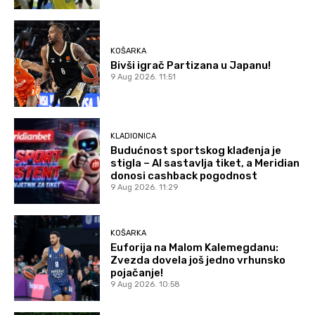
KOŠARKA
Bivši igrač Partizana u Japanu!
9 Aug 2026. 11:51
KLADIONICA
Budućnost sportskog klađenja je
stigla – AI sastavlja tiket, a Meridian
donosi cashback pogodnost
9 Aug 2026. 11:29
KOŠARKA
Euforija na Malom Kalemegdanu:
Zvezda dovela još jedno vrhunsko
pojačanje!
9 Aug 2026. 10:58