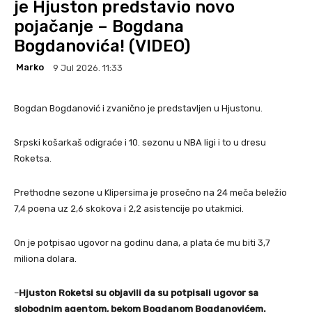
je Hjuston predstavio novo
pojačanje – Bogdana
Bogdanovića! (VIDEO)
Marko
9 Jul 2026. 11:33
Bogdan Bogdanović i zvanično je predstavljen u Hjustonu.
Srpski košarkaš odigraće i 10. sezonu u NBA ligi i to u dresu
Roketsa.
Prethodne sezone u Klipersima je prosečno na 24 meča beležio
7,4 poena uz 2,6 skokova i 2,2 asistencije po utakmici.
On je potpisao ugovor na godinu dana, a plata će mu biti 3,7
miliona dolara.
–
Hjuston Roketsi su objavili da su potpisali ugovor sa
slobodnim agentom, bekom Bogdanom Bogdanovićem.