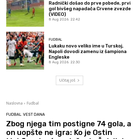
Radnički došao do prve pobede, prvi
gol bivšeg napadača Crvene zvezde
(VIDEO)
8 Aug 2026. 22:42
FUDBAL
Lukaku novo veliko ime u Turskoj,
Napoli dovodi zamenu iz šampiona
Engleske
8 Aug 2026. 22:30
Učitaj još