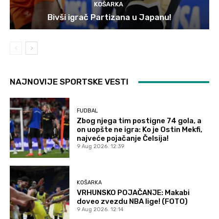
KOŠARKA
Bivši igrač Partizana u Japanu!
NAJNOVIJE SPORTSKE VESTI
FUDBAL
Zbog njega tim postigne 74 gola, a
on uopšte ne igra: Ko je Ostin Mekfi,
najveće pojačanje Čelsija!
9 Aug 2026. 12:39
KOŠARKA
VRHUNSKO POJAČANJE: Makabi
doveo zvezdu NBA lige! (FOTO)
9 Aug 2026. 12:14