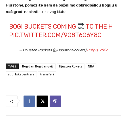
Hjustone, pomozite nam da poželimo dobrodošlicu Bogiju u
naš grad
, napisali su iz ovog kluba.
BOGI BUCKETS COMING
TO THE H
PIC.TWITTER.COM/9G8T6G6Y8C
— Houston Rockets (@HoustonRockets)
July 8, 2026
TAGS
Bogdan Bogdanović
Hjuston Rokets
NBA
sportskacentrala
transferi