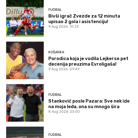
FUDBAL
Bivši igrač Zvezde za 12 minuta
upisao 2 gola i asistenciju!
9 Aug 2026. 10:23
KOŠARKA
Porodica koja je vodila Lejkerse pet
decenija preuzima Evroligaša!
9 Aug 2026. 09:49
FUDBAL
Stanković posle Pazara: Sve nek ide
na moja leđa, ona su mnogo šira
8 Aug 2026. 23:00
FUDBAL