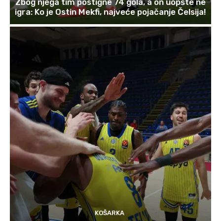
Zbog njega tim postigne 74 gola, a on uopšte ne
igra: Ko je Ostin Mekfi, najveće pojačanje Čelsija!
KOŠARKA