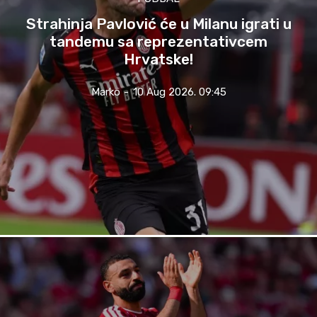
Strahinja Pavlović će u Milanu igrati u
tandemu sa reprezentativcem
Hrvatske!
Marko
-
10 Aug 2026. 09:45