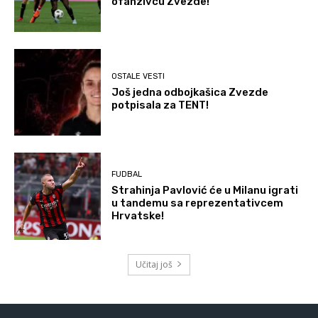
ofanzivcu Zvezde!
OSTALE VESTI
Još jedna odbojkašica Zvezde
potpisala za TENT!
FUDBAL
Strahinja Pavlović će u Milanu igrati
u tandemu sa reprezentativcem
Hrvatske!
Učitaj još