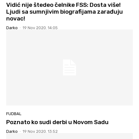
Vidić nije štedeo čelnike FSS: Dosta više!
Ljudi sa sumnjivim biografijama zarađuju
novac!
Darko
-
19 Nov 2020. 14:05
FUDBAL
Poznato ko sudi derbi u Novom Sadu
Darko
-
19 Nov 2020. 13:52