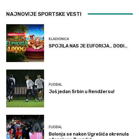
NAJNOVIJE SPORTSKE VESTI
KLADIONICA
SPOJILA NAS JE EUFORIJA… DOĐI…
FUDBAL
Još jedan Srbin u Rendžersu!
FUDBAL
Bolonja se nakon Ugrešića okrenula