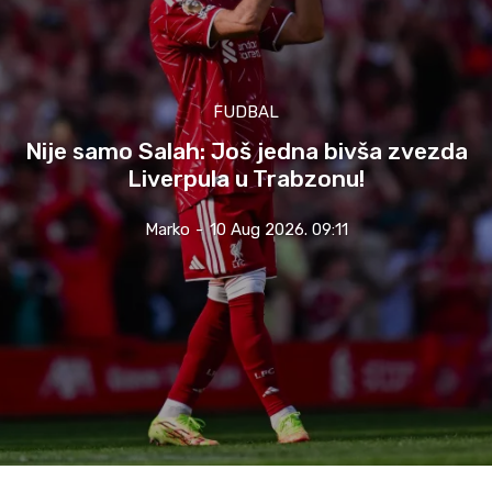
FUDBAL
Nije samo Salah: Još jedna bivša zvezda
Liverpula u Trabzonu!
Marko
-
10 Aug 2026. 09:11