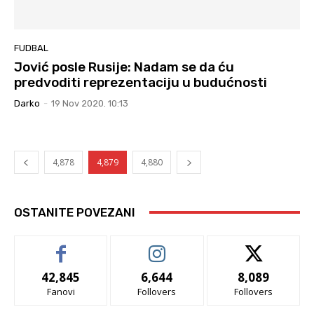
FUDBAL
Jović posle Rusije: Nadam se da ću
predvoditi reprezentaciju u budućnosti
Darko
-
19 Nov 2020. 10:13
4,878
4,879
4,880
OSTANITE POVEZANI
42,845
6,644
8,089
Fanovi
Follovers
Follovers