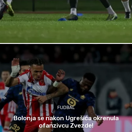
FUDBAL
Bolonja se nakon Ugrešića okrenula
ofanzivcu Zvezde!