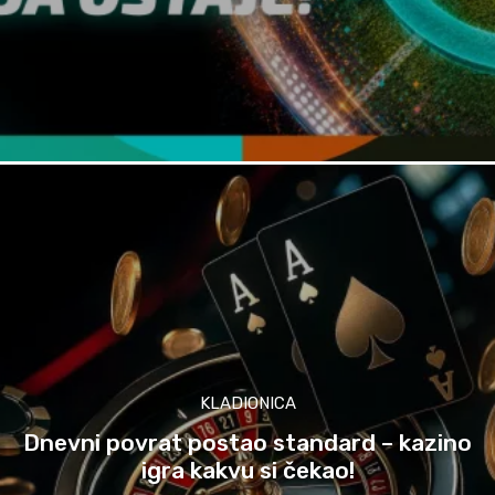
KLADIONICA
Dnevni povrat postao standard – kazino
igra kakvu si čekao!