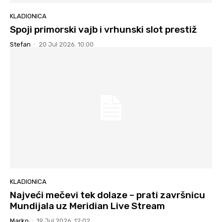
KLADIONICA
Spoji primorski vajb i vrhunski slot prestiž
Stefan
-
20 Jul 2026. 10:00
KLADIONICA
Najveći mečevi tek dolaze – prati završnicu
Mundijala uz Meridian Live Stream
Marko
-
19 Jul 2026. 12:02