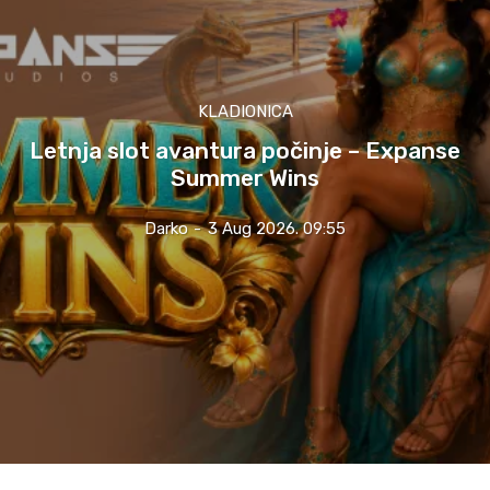
KLADIONICA
Letnja slot avantura počinje – Expanse
Summer Wins
Darko
-
3 Aug 2026. 09:55