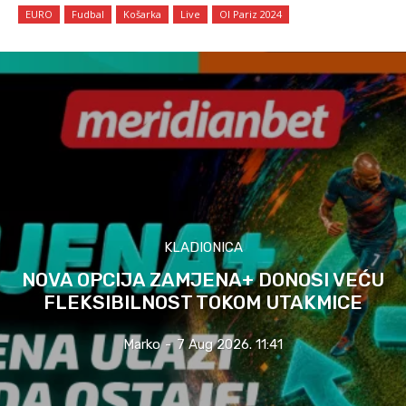
EURO
Fudbal
Košarka
Live
OI Pariz 2024
KLADIONICA
NOVA OPCIJA ZAMJENA+ DONOSI VEĆU
FLEKSIBILNOST TOKOM UTAKMICE
Marko
-
7 Aug 2026. 11:41