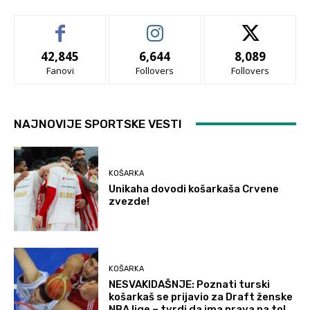
42,845
6,644
8,089
Fanovi
Follovers
Follovers
NAJNOVIJE SPORTSKE VESTI
KOŠARKA
Unikaha dovodi košarkaša Crvene
zvezde!
KOŠARKA
NESVAKIDAŠNJE: Poznati turski
košarkaš se prijavio za Draft ženske
NBA lige – tvrdi da ima prava na to!