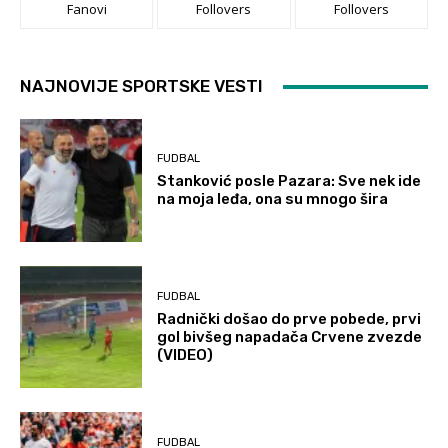
Fanovi
Follovers
Follovers
NAJNOVIJE SPORTSKE VESTI
FUDBAL
Stanković posle Pazara: Sve nek ide
na moja leđa, ona su mnogo šira
FUDBAL
Radnički došao do prve pobede, prvi
gol bivšeg napadača Crvene zvezde
(VIDEO)
FUDBAL