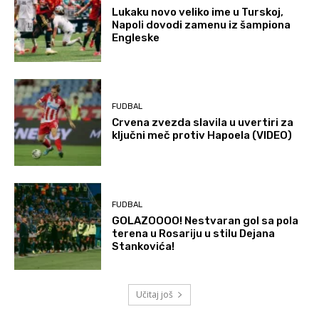
Lukaku novo veliko ime u Turskoj,
Napoli dovodi zamenu iz šampiona
Engleske
FUDBAL
Crvena zvezda slavila u uvertiri za
ključni meč protiv Hapoela (VIDEO)
FUDBAL
GOLAZOOOO! Nestvaran gol sa pola
terena u Rosariju u stilu Dejana
Stankovića!
Učitaj još