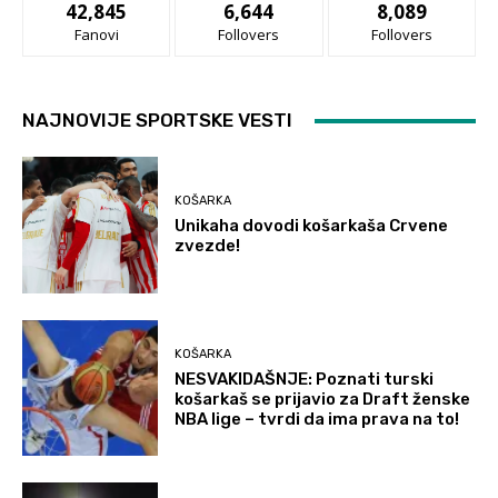
42,845
6,644
8,089
Fanovi
Follovers
Follovers
NAJNOVIJE SPORTSKE VESTI
KOŠARKA
Unikaha dovodi košarkaša Crvene
zvezde!
KOŠARKA
NESVAKIDAŠNJE: Poznati turski
košarkaš se prijavio za Draft ženske
NBA lige – tvrdi da ima prava na to!