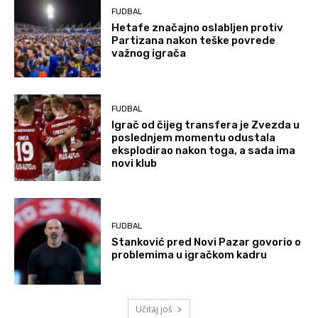
FUDBAL
Hetafe značajno oslabljen protiv
Partizana nakon teške povrede
važnog igrača
FUDBAL
Igrač od čijeg transfera je Zvezda u
poslednjem momentu odustala
eksplodirao nakon toga, a sada ima
novi klub
FUDBAL
Stanković pred Novi Pazar govorio o
problemima u igračkom kadru
Učitaj još