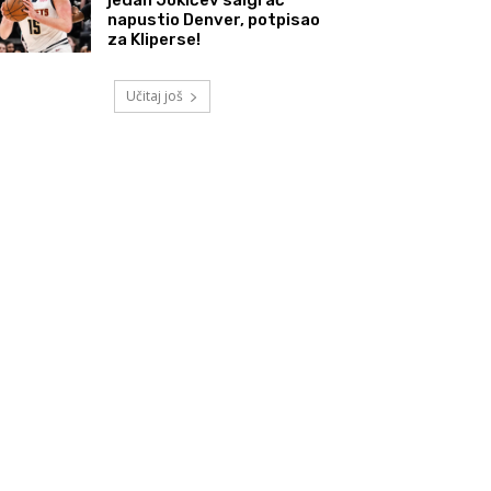
napustio Denver, potpisao
za Kliperse!
Učitaj još