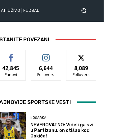
ATI UŽIVO | FUDBAL
STANITE POVEZANI
42,845
6,644
8,089
Fanovi
Follovers
Follovers
AJNOVIJE SPORTSKE VESTI
KOŠARKA
NEVEROVATNO: Videli ga svi
u Partizanu, on otišao kod
Jokića!