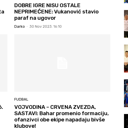
DOBRE IGRE NISU OSTALE
ta
NEPRIMEĆENE: Vukanović stavio
paraf na ugovor
Darko
-
30 Nov 2023. 16:10
FUDBAL
6.
VOJVODINA – CRVENA ZVEZDA,
SASTAVI: Bahar promenio formaciju,
ofanzivci obe ekipe napadaju bivše
klubove!