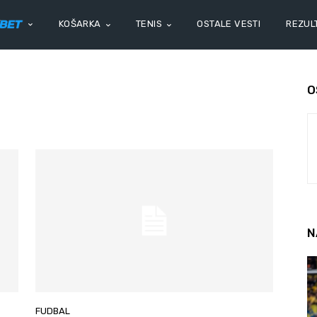
KOŠARKA
TENIS
OSTALE VESTI
REZULT
O
N
FUDBAL