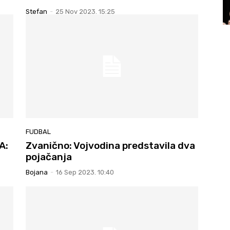
Stefan
-
25 Nov 2023. 15:25
FUDBAL
A:
Zvanično: Vojvodina predstavila dva
pojačanja
Bojana
-
16 Sep 2023. 10:40