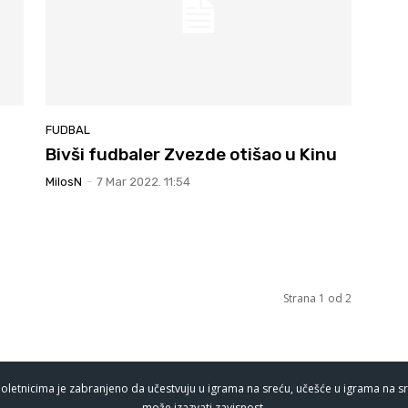
FUDBAL
Bivši fudbaler Zvezde otišao u Kinu
MilosN
-
7 Mar 2022. 11:54
Strana 1 od 2
oletnicima je zabranjeno da učestvuju u igrama na sreću, učešće u igrama na sr
može izazvati zavisnost.