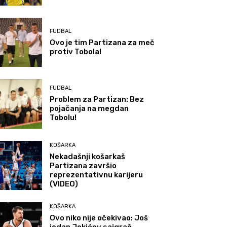
FUDBAL
Ovo je tim Partizana za meč
protiv Tobola!
FUDBAL
Problem za Partizan: Bez
pojačanja na megdan
Tobolu!
KOŠARKA
Nekadašnji košarkaš
Partizana završio
reprezentativnu karijeru
(VIDEO)
KOŠARKA
Ovo niko nije očekivao: Još
jedan Jokićev saigrač