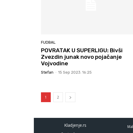
FUDBAL
POVRATAK U SUPERLIGU: Bivši
Zvezdin junak novo pojačanje
Vojvodine
Stefan
-
15 Sep 2023. 16:25
1
2
Kladjenje.rs
Mal