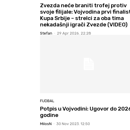
Zvezda neće braniti trofej protiv
svoje filijale: Vojvodina prvi finalis
Kupa Srbije – strelci za oba tima
nekadašnji igrači Zvezde (VIDEO)
Stefan
-
29 Apr 2026. 22:28
FUDBAL
Potpis u Vojvodini: Ugovor do 202
godine
MilosN
-
30 Nov 2023. 12:50