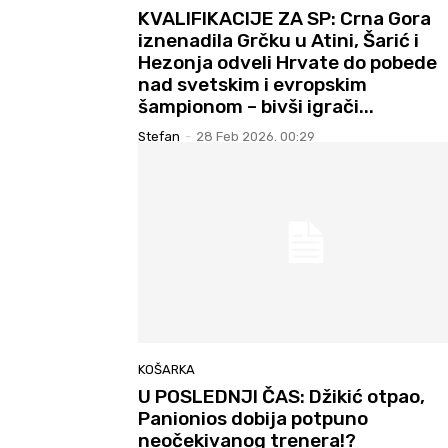
KVALIFIKACIJE ZA SP: Crna Gora
iznenadila Grčku u Atini, Šarić i
Hezonja odveli Hrvate do pobede
nad svetskim i evropskim
šampionom – bivši igrači...
Stefan
-
28 Feb 2026. 00:29
KOŠARKA
U POSLEDNJI ČAS: Džikić otpao,
Panionios dobija potpuno
neočekivanog trenera!?