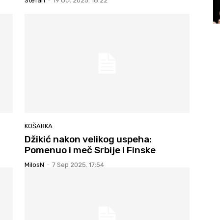
Stefan
-
19 Oct 2025. 18:22
KOŠARKA
Džikić nakon velikog uspeha:
Pomenuo i meč Srbije i Finske
MilosN
-
7 Sep 2025. 17:54