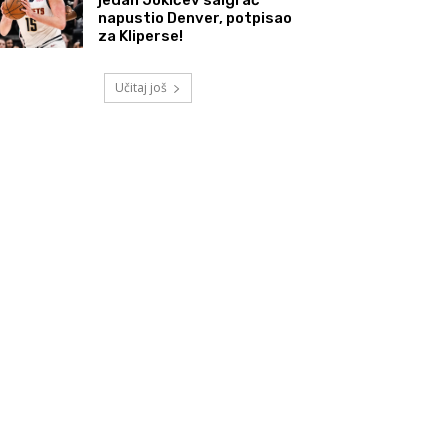
napustio Denver, potpisao
za Kliperse!
Učitaj još