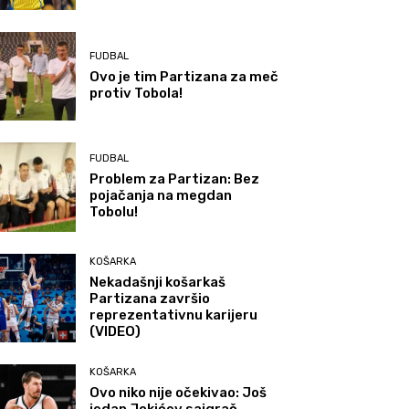
FUDBAL
Ovo je tim Partizana za meč
protiv Tobola!
FUDBAL
Problem za Partizan: Bez
pojačanja na megdan
Tobolu!
KOŠARKA
Nekadašnji košarkaš
Partizana završio
reprezentativnu karijeru
(VIDEO)
KOŠARKA
Ovo niko nije očekivao: Još
jedan Jokićev saigrač