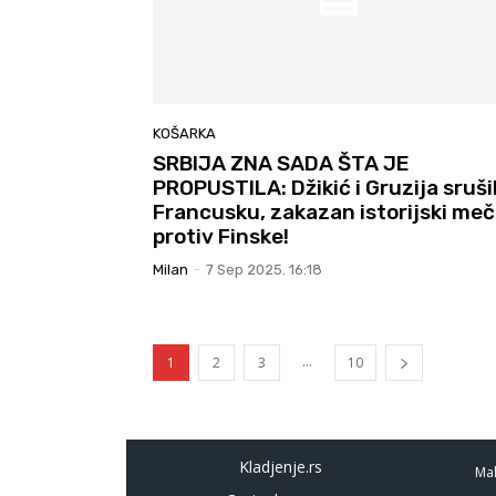
KOŠARKA
SRBIJA ZNA SADA ŠTA JE
PROPUSTILA: Džikić i Gruzija srušil
Francusku, zakazan istorijski meč
protiv Finske!
Milan
-
7 Sep 2025. 16:18
...
1
2
3
10
Kladjenje.rs
Mal