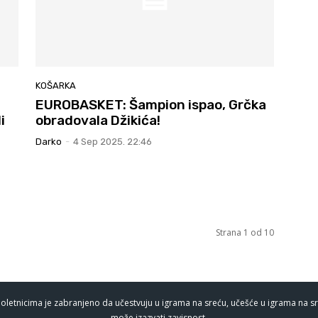
KOŠARKA
EUROBASKET: Šampion ispao, Grčka
i
obradovala Džikića!
Darko
-
4 Sep 2025. 22:46
Strana 1 od 10
oletnicima je zabranjeno da učestvuju u igrama na sreću, učešće u igrama na sr
može izazvati zavisnost.