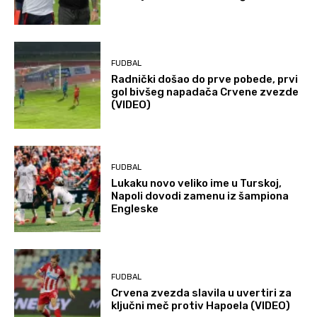
FUDBAL
Radnički došao do prve pobede, prvi
gol bivšeg napadača Crvene zvezde
(VIDEO)
FUDBAL
Lukaku novo veliko ime u Turskoj,
Napoli dovodi zamenu iz šampiona
Engleske
FUDBAL
Crvena zvezda slavila u uvertiri za
ključni meč protiv Hapoela (VIDEO)