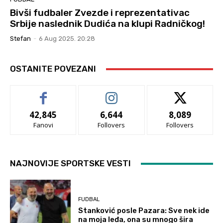
Bivši fudbaler Zvezde i reprezentativac
Srbije naslednik Dudića na klupi Radničkog!
Stefan
-
6 Aug 2025. 20:28
OSTANITE POVEZANI
42,845
6,644
8,089
Fanovi
Follovers
Follovers
NAJNOVIJE SPORTSKE VESTI
FUDBAL
Stanković posle Pazara: Sve nek ide
na moja leđa, ona su mnogo šira