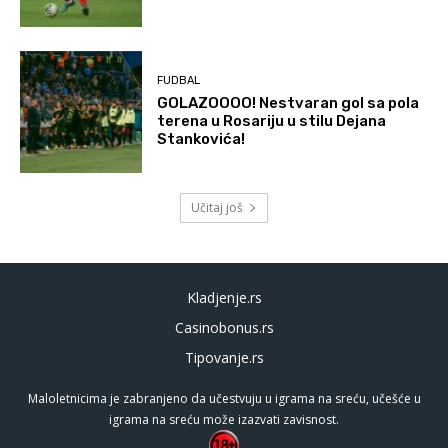
FUDBAL
GOLAZOOOO! Nestvaran gol sa pola
terena u Rosariju u stilu Dejana
Stankovića!
Učitaj još
Kladjenje.rs
Casinobonus.rs
Tipovanje.rs
Maloletnicima je zabranjeno da učestvuju u igrama na sreću, učešće u
igrama na sreću može izazvati zavisnost.