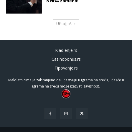
5 NBA zamena!
Učitaj još
Kladjenje.rs
Casinobonus.rs
Tipovanje.rs
Maloletnicima je zabranjeno da učestvuju u igrama na sreću, učešće u
igrama na sreću može izazvati zavisnost.