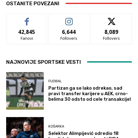
OSTANITE POVEZANI
42,845
6,644
8,089
Fanovi
Follovers
Follovers
NAJNOVIJE SPORTSKE VESTI
FUDBAL
Partizan ga se lako odrekao, sad
pravi transfer karijere u AEK, crno-
belima 30 odsto od cele transakcije!
KOŠARKA
Selektor Alimpijević odredio 18