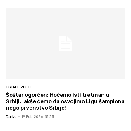
OSTALE VESTI
Šoštar ogorčen: Hoćemo isti tretman u
Srbiji, lakše ćemo da osvojimo Ligu šampiona
nego prvenstvo Srbije!
Darko
-
19 Feb 2026. 15:35