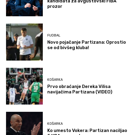
kandidata za avgustovski FIBA
prozor
FUDBAL
Novo pojačanje Partizana: Oprostio
se od bivšeg kluba!
KOŠARKA
Prvo obraćanje Dereka Vilisa
navijačima Partizana (VIDEO)
KOŠARKA
Ko umesto Vokera: Partizan naciljao