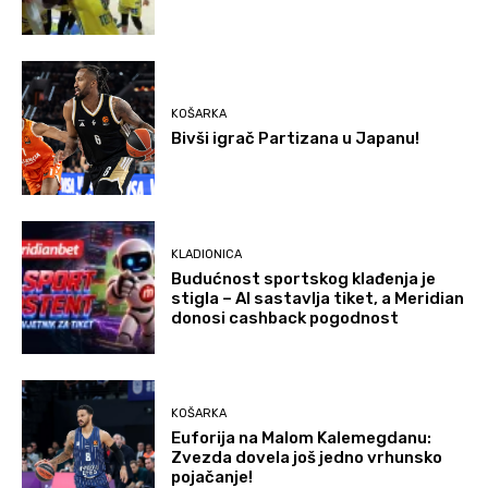
KOŠARKA
Bivši igrač Partizana u Japanu!
KLADIONICA
Budućnost sportskog klađenja je
stigla – AI sastavlja tiket, a Meridian
donosi cashback pogodnost
KOŠARKA
Euforija na Malom Kalemegdanu:
Zvezda dovela još jedno vrhunsko
pojačanje!