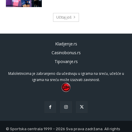
Učitaj još
Kladjenje.rs
Casinobonus.rs
Tipovanje.rs
Maloletnicima je zabranjeno da učestvuju u igrama na sreću, učešće u
igrama na sreću može izazvati zavisnost.
© Sportska centrala 1999 - 2026 Sva prava zadržana. All rights