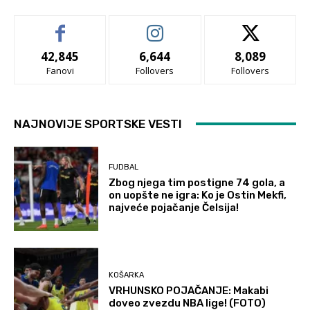
42,845
6,644
8,089
Fanovi
Follovers
Follovers
NAJNOVIJE SPORTSKE VESTI
FUDBAL
Zbog njega tim postigne 74 gola, a
on uopšte ne igra: Ko je Ostin Mekfi,
najveće pojačanje Čelsija!
KOŠARKA
VRHUNSKO POJAČANJE: Makabi
doveo zvezdu NBA lige! (FOTO)