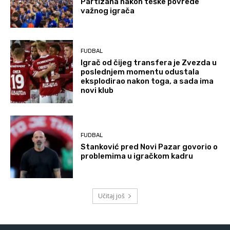
Partizana nakon teške povrede
važnog igrača
FUDBAL
Igrač od čijeg transfera je Zvezda u
poslednjem momentu odustala
eksplodirao nakon toga, a sada ima
novi klub
FUDBAL
Stanković pred Novi Pazar govorio o
problemima u igračkom kadru
Učitaj još