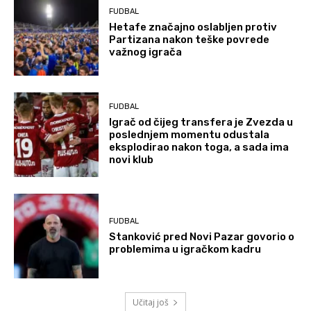
FUDBAL
Hetafe značajno oslabljen protiv
Partizana nakon teške povrede
važnog igrača
FUDBAL
Igrač od čijeg transfera je Zvezda u
poslednjem momentu odustala
eksplodirao nakon toga, a sada ima
novi klub
FUDBAL
Stanković pred Novi Pazar govorio o
problemima u igračkom kadru
Učitaj još