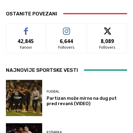
OSTANITE POVEZANI
42,845
6,644
8,089
Fanovi
Follovers
Follovers
NAJNOVIJE SPORTSKE VESTI
FUDBAL
Partizan može mirno na dug put
pred revanš (VIDEO)
KOŠARKA