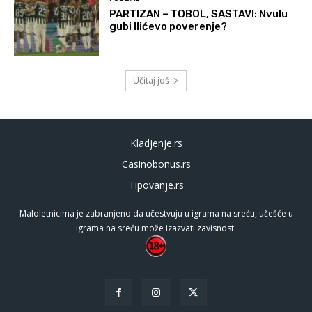
PARTIZAN – TOBOL, SASTAVI: Nvulu
gubi Ilićevo poverenje?
Učitaj još
Kladjenje.rs
Casinobonus.rs
Tipovanje.rs
Maloletnicima je zabranjeno da učestvuju u igrama na sreću, učešće u
igrama na sreću može izazvati zavisnost.