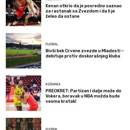
Kenan otkrio da je posredno saznao
za rastanak sa Zvezdom i da li je
želeo da ostane
FUDBAL
Bivši bek Crvene zvezde u Mladosti –
debituje protiv doskorašnjeg kluba
KOŠARKA
PREOKRET: Partizan i dalje može do
Vokera, boravak u NBA možda bude
veoma kratak!
FUDBAL