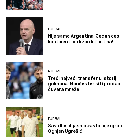
FUDBAL
Nije samo Argentina: Jedan ceo
kontinent podržao Infantina!
FUDBAL
Treći najveći transfer u istoriji
golmana: Mančester siti prodao
čuvara mreže!
FUDBAL
Saša Ilić objasnio zašto nije igrao
Ognjen Ugrešić!