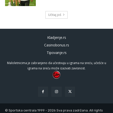
Učitaj još
Kladjenje.rs
Casinobonus.rs
Tipovanje.rs
Maloletnicima je zabranjeno da učestvuju u igrama na sreću, učešće u
igrama na sreću može izazvati zavisnost.
© Sportska centrala 1999 - 2026 Sva prava zadržana. All rights