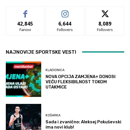
42,845
6,644
8,089
Fanovi
Follovers
Follovers
NAJNOVIJE SPORTSKE VESTI
KLADIONICA
NOVA OPCIJA ZAMJENA+ DONOSI
VEĆU FLEKSIBILNOST TOKOM
UTAKMICE
KOŠARKA
Sada i zvanično: Aleksej Pokuševski
ima novi klub!