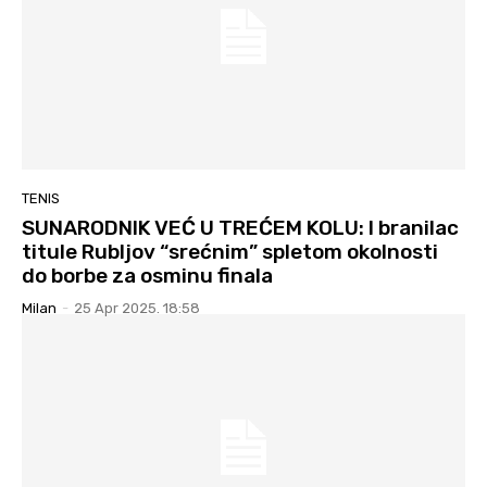
TENIS
SUNARODNIK VEĆ U TREĆEM KOLU: I branilac
titule Rubljov “srećnim” spletom okolnosti
do borbe za osminu finala
Milan
-
25 Apr 2025. 18:58