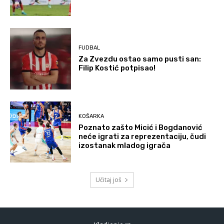
FUDBAL
Za Zvezdu ostao samo pusti san:
Filip Kostić potpisao!
KOŠARKA
Poznato zašto Micić i Bogdanović
neće igrati za reprezentaciju, čudi
izostanak mladog igrača
Učitaj još