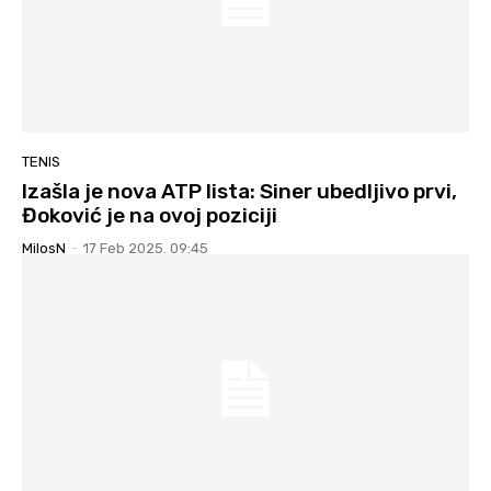
TENIS
Izašla je nova ATP lista: Siner ubedljivo prvi,
Đoković je na ovoj poziciji
MilosN
-
17 Feb 2025. 09:45