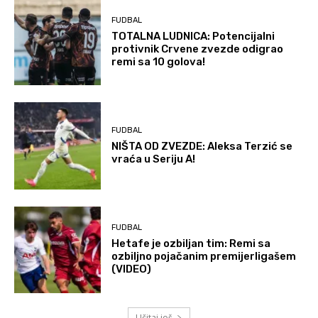
FUDBAL
TOTALNA LUDNICA: Potencijalni
protivnik Crvene zvezde odigrao
remi sa 10 golova!
FUDBAL
NIŠTA OD ZVEZDE: Aleksa Terzić se
vraća u Seriju A!
FUDBAL
Hetafe je ozbiljan tim: Remi sa
ozbiljno pojačanim premijerligašem
(VIDEO)
Učitaj još