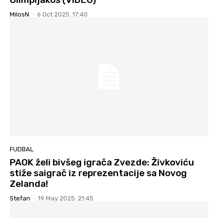
MilosN
-
6 Oct 2025. 17:40
FUDBAL
PAOK želi bivšeg igrača Zvezde: Živkoviću
stiže saigrač iz reprezentacije sa Novog
Zelanda!
Stefan
-
19 May 2025. 21:45