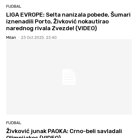
FUDBAL
LIGA EVROPE: Selta nanizala pobede, Šumari
iznenadili Porto, Živković nokautirao
narednog rivala Zvezde! (VIDEO)
Milan
-
23 Oct 2025. 23:40
FUDBAL
Živković junak PAOKA: Crno-beli savladali
Olimpijakos (VIDEO)