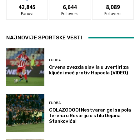
42,845
6,644
8,089
Fanovi
Follovers
Follovers
NAJNOVIJE SPORTSKE VESTI
FUDBAL
Crvena zvezda slavila u uvertiri za
ključni meč protiv Hapoela (VIDEO)
FUDBAL
GOLAZOOOO! Nestvaran gol sa pola
terena u Rosariju u stilu Dejana
Stankovića!