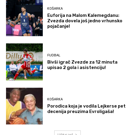
KOŠARKA
Euforija na Malom Kalemegdanu:
Zvezda dovela još jedno vrhunsko
pojačanje!
FUDBAL
Bivši igrač Zvezde za 12 minuta
upisao 2 gola i asistenciju!
KOŠARKA
Porodica koja je vodila Lejkerse pet
decenija preuzima Evroligaša!
Učitaj još