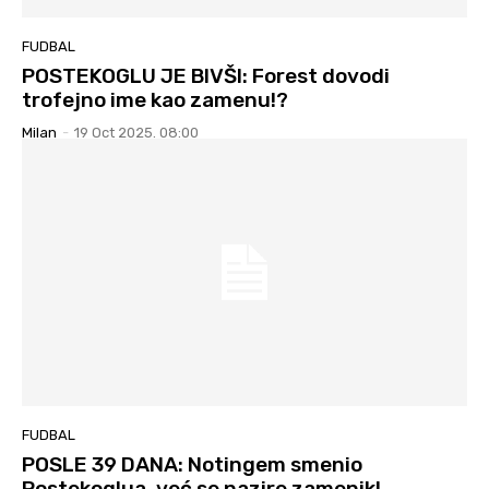
FUDBAL
POSTEKOGLU JE BIVŠI: Forest dovodi
trofejno ime kao zamenu!?
Milan
-
19 Oct 2025. 08:00
FUDBAL
POSLE 39 DANA: Notingem smenio
Postekoglua, već se nazire zamenik!