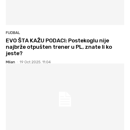
FUDBAL
EVO ŠTA KAŽU PODACI: Postekoglu nije
najbrže otpušten trener u PL, znate li ko
jeste?
Milan
-
19 Oct 2025. 11:04