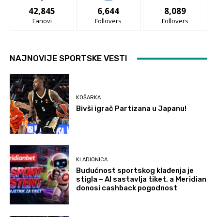
42,845
6,644
8,089
Fanovi
Follovers
Follovers
NAJNOVIJE SPORTSKE VESTI
KOŠARKA
Bivši igrač Partizana u Japanu!
KLADIONICA
Budućnost sportskog klađenja je
stigla – AI sastavlja tiket, a Meridian
donosi cashback pogodnost