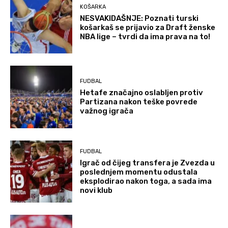
KOŠARKA
NESVAKIDAŠNJE: Poznati turski
košarkaš se prijavio za Draft ženske
NBA lige – tvrdi da ima prava na to!
FUDBAL
Hetafe značajno oslabljen protiv
Partizana nakon teške povrede
važnog igrača
FUDBAL
Igrač od čijeg transfera je Zvezda u
poslednjem momentu odustala
eksplodirao nakon toga, a sada ima
novi klub