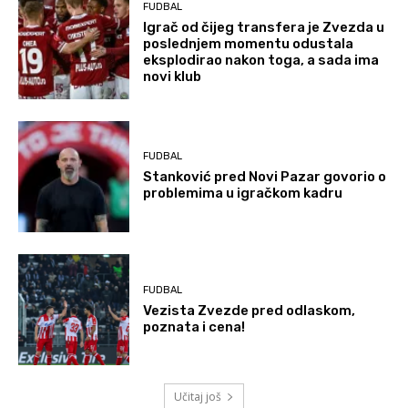
FUDBAL
Igrač od čijeg transfera je Zvezda u
poslednjem momentu odustala
eksplodirao nakon toga, a sada ima
novi klub
FUDBAL
Stanković pred Novi Pazar govorio o
problemima u igračkom kadru
FUDBAL
Vezista Zvezde pred odlaskom,
poznata i cena!
Učitaj još