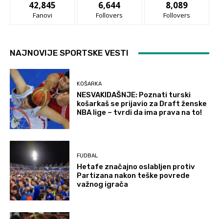
42,845
6,644
8,089
Fanovi
Follovers
Follovers
NAJNOVIJE SPORTSKE VESTI
KOŠARKA
NESVAKIDAŠNJE: Poznati turski
košarkaš se prijavio za Draft ženske
NBA lige – tvrdi da ima prava na to!
FUDBAL
Hetafe značajno oslabljen protiv
Partizana nakon teške povrede
važnog igrača