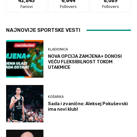
42,845
6,644
8,089
Fanovi
Follovers
Follovers
NAJNOVIJE SPORTSKE VESTI
KLADIONICA
NOVA OPCIJA ZAMJENA+ DONOSI
VEĆU FLEKSIBILNOST TOKOM
UTAKMICE
KOŠARKA
Sada i zvanično: Aleksej Pokuševski
ima novi klub!