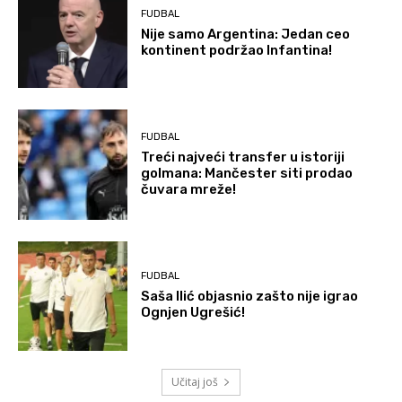
FUDBAL
Nije samo Argentina: Jedan ceo
kontinent podržao Infantina!
FUDBAL
Treći najveći transfer u istoriji
golmana: Mančester siti prodao
čuvara mreže!
FUDBAL
Saša Ilić objasnio zašto nije igrao
Ognjen Ugrešić!
Učitaj još