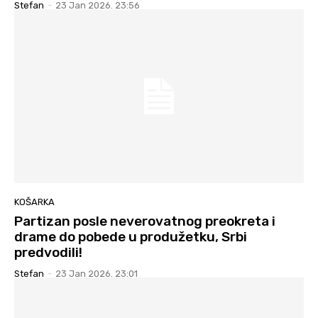
Stefan
-
23 Jan 2026. 23:56
KOŠARKA
Partizan posle neverovatnog preokreta i
drame do pobede u produžetku, Srbi
predvodili!
Stefan
-
23 Jan 2026. 23:01